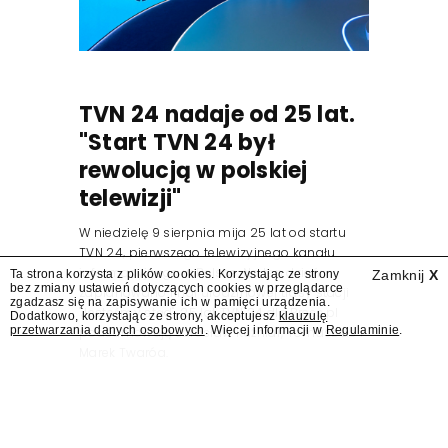
TVN 24 nadaje od 25 lat.
"Start TVN 24 był
rewolucją w polskiej
telewizji"
W niedzielę 9 sierpnia mija 25 lat od startu
TVN 24, pierwszego telewizyjnego kanału
informacyjnego w Polsce. Na ten dzień
Ta strona korzysta z plików cookies. Korzystając ze strony
Zamknij
X
bez zmiany ustawień dotyczących cookies w przeglądarce
zaplanowano finał urodzinowej trasy stacji
zgadzasz się na zapisywanie ich w pamięci urządzenia.
"Jesteśmy stąd". 25 lat TVN 24 dla Press.pl
Dodatkowo, korzystając ze strony, akceptujesz
klauzulę
przetwarzania danych osobowych
. Więcej informacji w
Regulaminie
.
podsumowują Jarosław Kuźniar, Tomasz Lis i
Marek Twaróg.