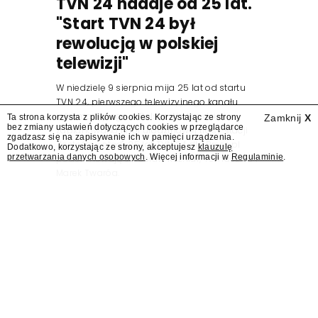
TVN 24 nadaje od 25 lat.
"Start TVN 24 był
rewolucją w polskiej
telewizji"
W niedzielę 9 sierpnia mija 25 lat od startu
TVN 24, pierwszego telewizyjnego kanału
informacyjnego w Polsce. Na ten dzień
Ta strona korzysta z plików cookies. Korzystając ze strony
Zamknij
X
bez zmiany ustawień dotyczących cookies w przeglądarce
zaplanowano finał urodzinowej trasy stacji
zgadzasz się na zapisywanie ich w pamięci urządzenia.
"Jesteśmy stąd". 25 lat TVN 24 dla Press.pl
Dodatkowo, korzystając ze strony, akceptujesz
klauzulę
przetwarzania danych osobowych
. Więcej informacji w
Regulaminie
.
podsumowują Jarosław Kuźniar, Tomasz Lis i
Marek Twaróg.