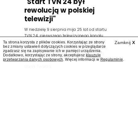
"Start TVN 24 był
rewolucją w polskiej
telewizji"
W niedzielę 9 sierpnia mija 25 lat od startu
TVN 24, pierwszego telewizyjnego kanału
informacyjnego w Polsce. Na ten dzień
Ta strona korzysta z plików cookies. Korzystając ze strony
Zamknij
X
bez zmiany ustawień dotyczących cookies w przeglądarce
zaplanowano finał urodzinowej trasy stacji
zgadzasz się na zapisywanie ich w pamięci urządzenia.
"Jesteśmy stąd". 25 lat TVN 24 dla Press.pl
Dodatkowo, korzystając ze strony, akceptujesz
klauzulę
przetwarzania danych osobowych
. Więcej informacji w
Regulaminie
.
podsumowują Jarosław Kuźniar, Tomasz Lis i
Marek Twaróg.