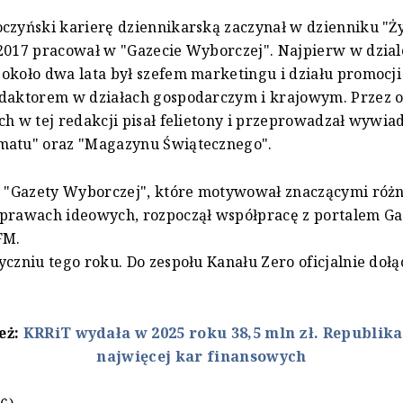
czyński karierę dziennikarską zaczynał w dzienniku "Ż
2017 pracował w "Gazecie Wyborczej". Najpierw w dzial
około dwa lata był szefem marketingu i działu promocji
daktorem w działach gospodarczym i krajowym. Przez os
ch w tej redakcji pisał felietony i przeprowadzał wywia
matu" oraz "Magazynu Świątecznego".
z "Gazety Wyborczej", które motywował znaczącymi różn
prawach ideowych, rozpoczął współpracę z portalem Gaz
FM.
yczniu tego roku. Do zespołu Kanału Zero oficjalnie dołą
też:
KRRiT wydała w 2025 roku 38,5 mln zł. Republika
najwięcej kar finansowych