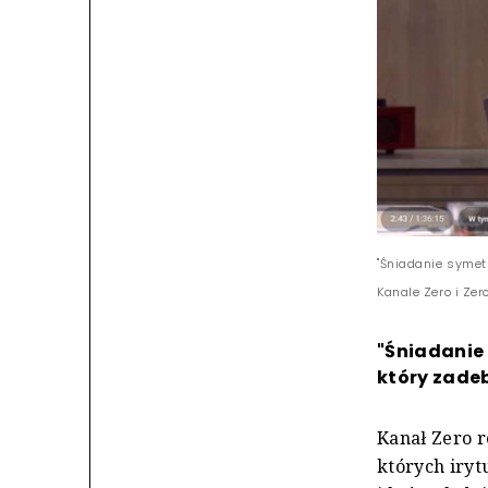
"Śniadanie symet
Kanale Zero i Zer
"Śniadanie
który zadeb
Kanał Zero r
których iryt