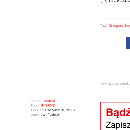
(JF, 01.06.20
Tagi:
Grzegorz Sro
Powiązane temat
Temat:
internet
Dział:
INTERNET
Dodano:
Czerwiec 01, 2026
Autor:
Jan Fusiecki