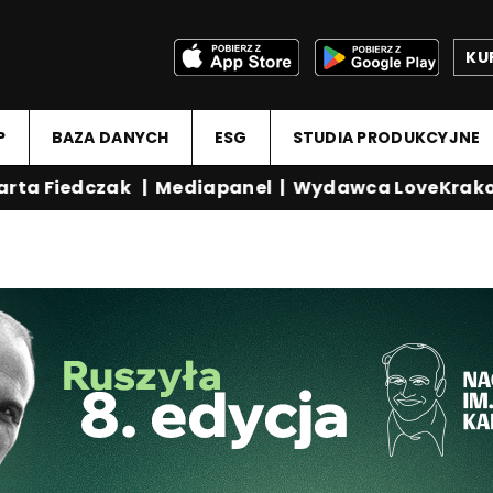
KU
P
BAZA DANYCH
ESG
STUDIA PRODUKCYJNE
ta Fiedczak
|
Mediapanel
|
Wydawca LoveKrakow