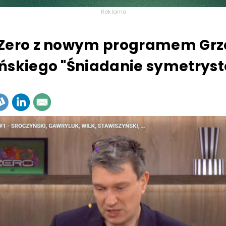
Reklama
 Zero z nowym programem Grz
ńskiego "Śniadanie symetrys