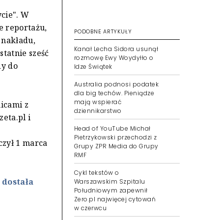
ycie". W
e reportażu,
PODOBNE ARTYKUŁY
 nakładu,
Kanał Lecha Sidora usunął
tatnie sześć
rozmowę Ewy Woydyłło o
dy do
Idze Świątek
Australia podnosi podatek
dla big techów. Pieniądze
mają wspierać
icami z
dziennikarstwo
eta.pl i
Head of YouTube Michał
Pietrzykowski przechodzi z
czył 1 marca
Grupy ZPR Media do Grupy
RMF
Cykl tekstów o
 dostała
Warszawskim Szpitalu
Południowym zapewnił
Zero.pl najwięcej cytowań
w czerwcu