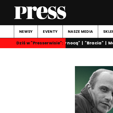
NEWSY
EVENTY
NASZE MEDIA
SKLE
Dziś w "Presserwisie":
"Rozmowy nocą"
|
"Bracia"
|
Mar