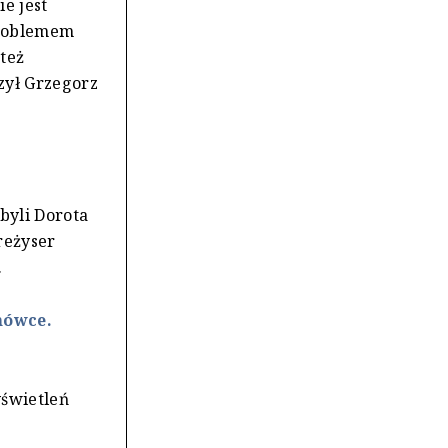
e jest
Problemem
 też
zył Grzegorz
byli Dorota
 reżyser
.
mówce.
yświetleń