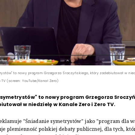
rystów" to nowy program Grzegorza Sroczyńskiego, który zadebiutował w nie
o TV (screen: YouTube/Kanał Zero)
 symetrystów" to nowy program Grzegorza Sroczyń
iutował w niedzielę w Kanale Zero i Zero TV.
eklamuje "Śniadanie symetrystów" jako "program dla ws
uje plemienność polskiej debaty publicznej, dla tych, kt