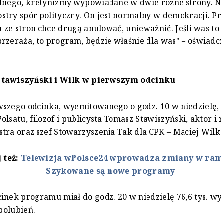
dnego, kretynizmy wypowiadane w dwie różne strony. Ni
stry spór polityczny. On jest normalny w demokracji. 
da ze stron chce drugą anulować, unieważnić. Jeśli was to
rzeraża, to program, będzie właśnie dla was" – oświadc
Stawiszyński i Wilk w pierwszym odcinku
szego odcinka, wyemitowanego o godz. 10 w niedzielę, 
olsatu, filozof i publicysta Tomasz Stawiszyński, aktor i
tra oraz szef Stowarzyszenia Tak dla CPK – Maciej Wilk
 też:
Telewizja wPolsce24 wprowadza zmiany w ra
Szykowane są nowe programy
inek programu miał do godz. 20 w niedzielę 76,6 tys. w
 polubień.