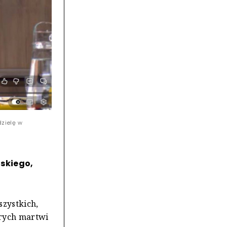
dzielę w
skiego,
zystkich,
órych martwi