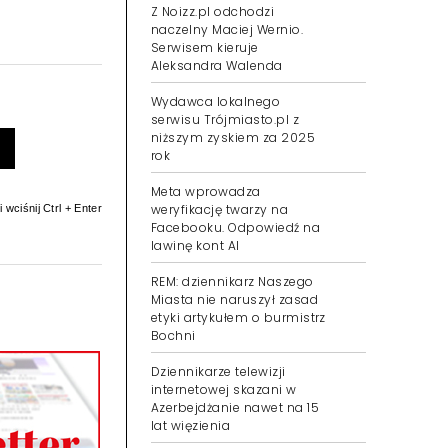
Z Noizz.pl odchodzi
naczelny Maciej Wernio.
Serwisem kieruje
Aleksandra Walenda
Wydawca lokalnego
serwisu Trójmiasto.pl z
niższym zyskiem za 2025
rok
Meta wprowadza
weryfikację twarzy na
 wciśnij Ctrl + Enter
Facebooku. Odpowiedź na
lawinę kont AI
REM: dziennikarz Naszego
Miasta nie naruszył zasad
etyki artykułem o burmistrz
Bochni
Dziennikarze telewizji
internetowej skazani w
Azerbejdżanie nawet na 15
lat więzienia