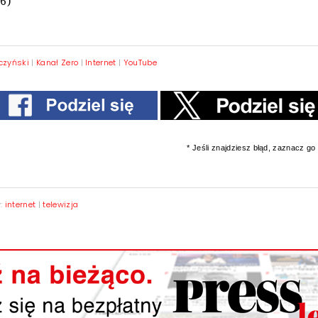
26)
czyński
|
Kanał Zero
|
Internet
|
YouTube
* Jeśli znajdziesz błąd, zaznacz go i
y:
internet
|
telewizja