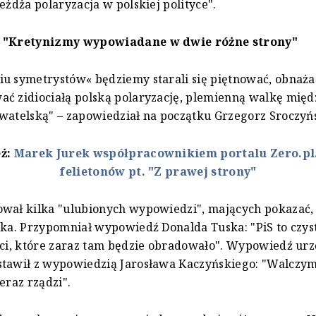
jeżdża polaryzacja w polskiej polityce".
: "Kretynizmy wypowiadane w dwie różne strony"
u symetrystów« będziemy starali się piętnować, obnaża
ć zidiociałą polską polaryzację, plemienną walkę międ
watelską" – zapowiedział na początku Grzegorz Sroczyńs
eż:
Marek Jurek współpracownikiem portalu Zero.pl.
felietonów pt. "Z prawej strony"
wał kilka "ulubionych wypowiedzi", mających pokazać, 
yka. Przypomniał wypowiedź Donalda Tuska: "PiS to czyst
aci, które zaraz tam będzie obradowało". Wypowiedź ur
stawił z wypowiedzią Jarosława Kaczyńskiego: "Walczym
eraz rządzi".