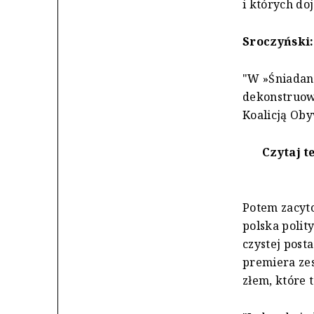
i których do
Sroczyński
"W »Śniadani
dekonstruowa
Koalicją Oby
Czytaj t
Potem zacyto
polska polit
czystej post
premiera ze
złem, które t