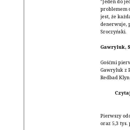
"Jeden do je
problemem o
jest, że każ
denerwuje, p
Sroczyński.
Gawryluk, 
Gośćmi pierw
Gawryluk z P
Redbad Klyns
Czytaj
Pierwszy odc
oraz 5,3 tys.