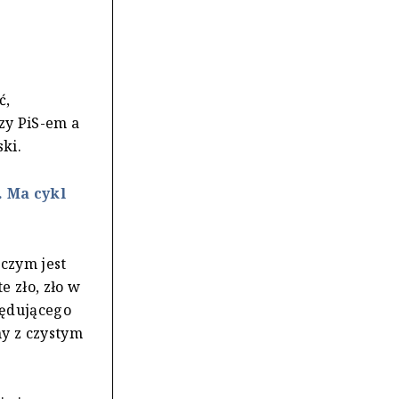
ć,
zy PiS-em a
ki.
 Ma cykl
czym jest
e zło, zło w
zędującego
y z czystym