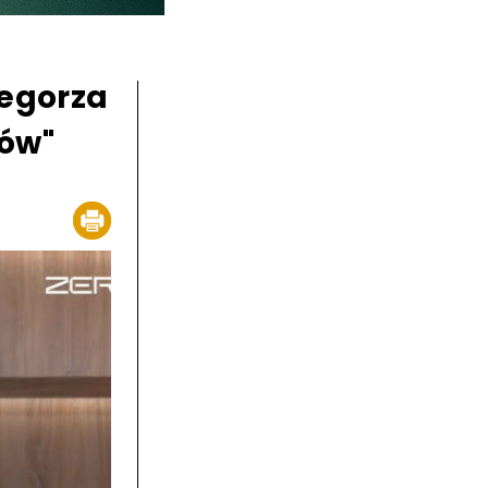
egorza
tów"