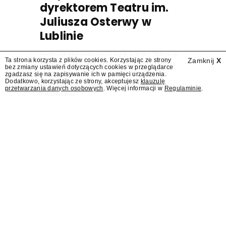
dyrektorem Teatru im.
Juliusza Osterwy w
Lublinie
Mateusz Matyszkowicz, były prezes Telewizji
Ta strona korzysta z plików cookies. Korzystając ze strony
Zamknij
X
Polskiej, w poniedziałek 10 sierpnia obejmie
bez zmiany ustawień dotyczących cookies w przeglądarce
stanowisko dyrektora Teatru im. Juliusza
zgadzasz się na zapisywanie ich w pamięci urządzenia.
Dodatkowo, korzystając ze strony, akceptujesz
klauzulę
Osterwy w Lublinie – dowiedział się
przetwarzania danych osobowych
. Więcej informacji w
Regulaminie
.
"Presserwis".