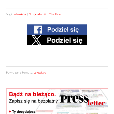
Tagi:
telewizja
|
Oglądalność
|
The Floor
Powiązane tematy:
telewizja