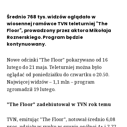
Średnio 768 tys. widzów oglądało w
wiosennej ramówce TVN teleturniej "The
Floor", prowadzony przez aktora Mikołaja
Roznerskiego. Program będzie
kontynuowany.
Nowe odcinki "The Floor" pokazywano od 16
lutego do 21 maja. Teleturniej można było
oglądać od poniedziałku do czwartku o 20.50.
Najwięcej widzów – 1,1 mln – program
zgromadził 19 lutego.
"The Floor" zadebiutował w TVN rok temu
TVN, emitując "The Floor", notował średnio 6,08
proc. udziału w rynku w grupie ogólnej 4+ i 7,77