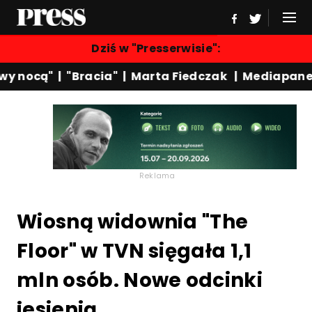
Dziś w "Presserwisie":
 nocą"
|
"Bracia"
|
Marta Fiedczak
|
Mediapanel
Reklama
Wiosną widownia "The
Floor" w TVN sięgała 1,1
mln osób. Nowe odcinki
jesienią