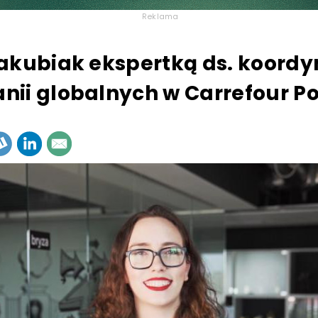
Reklama
akubiak ekspertką ds. koordy
ii globalnych w Carrefour P