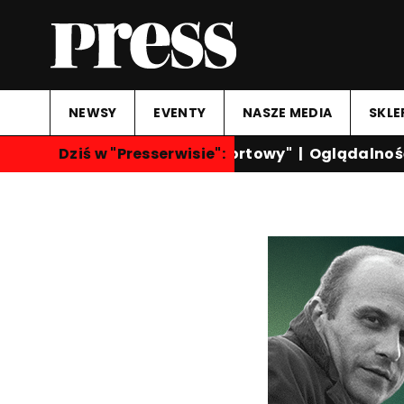
NEWSY
EVENTY
NASZE MEDIA
SKLE
Dziś w "Presserwisie":
"Przegląd Sportowy"
|
Oglądalność k