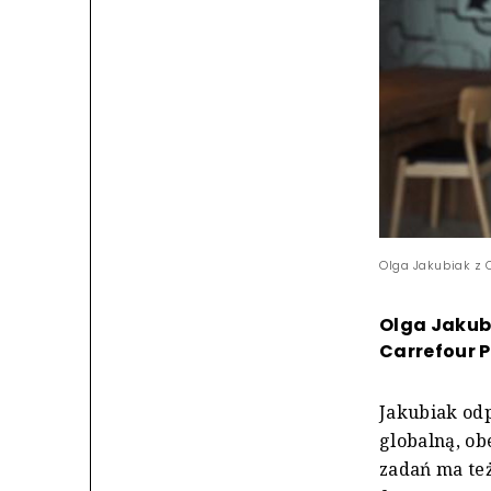
Olga Jakubiak z 
Olga Jakub
Carrefour P
Jakubiak odp
globalną, ob
zadań ma też