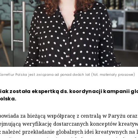
Carrefiur Polska jest związana od ponad dwóch lat (fot. materiały prasowe)
iak została ekspertką ds. koordynacji kampanii g
olska.
owiada za bieżącą współpracę z centralą w Paryżu oraz
ejmującą weryfikację dostarczanych konceptów kreatyw
 należeć przekładanie globalnych idei kreatywnych na 