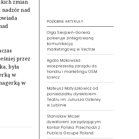
skich zmian
z nadzór nad
powiada
PODOBNE ARTYKUŁY
 nad
Olga Sierpień-Gonera
pokieruje zintegrowaną
komunikacją
marketingową w Vectrze
hczas
eśniej przez
Agata Makowska
ka, była
wiceprezeską zarządu ds.
handlu i marketingu OSM
gerką w
Łowicz
anagerką w
Mateusz Matyszkowicz od
poniedziałku dyrektorem
Teatru im. Juliusza Osterwy
w Lublinie
Stanisław Miczel
dyrektorem zarządzającym
Kantar Polska. Przechodzi z
Publicis Groupe Poland