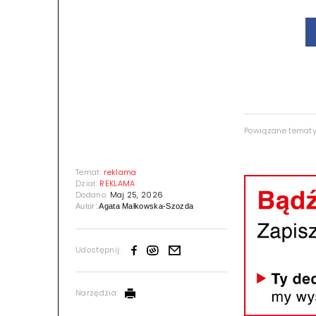
Powiązane temat
Temat:
reklama
Dział:
REKLAMA
Dodano:
Maj 25, 2026
Autor:
Agata Małkowska-Szozda
Udostępnij:
Narzędzia: