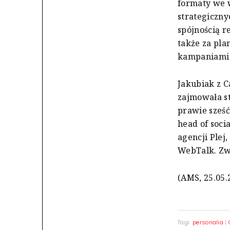
formaty we 
strategiczny
spójnością r
także za pl
kampaniami 
Jakubiak z C
zajmowała s
prawie sześć
head of soci
agencji Plej
WebTalk. Zw
(AMS, 25.05.
Tagi:
personalia
|