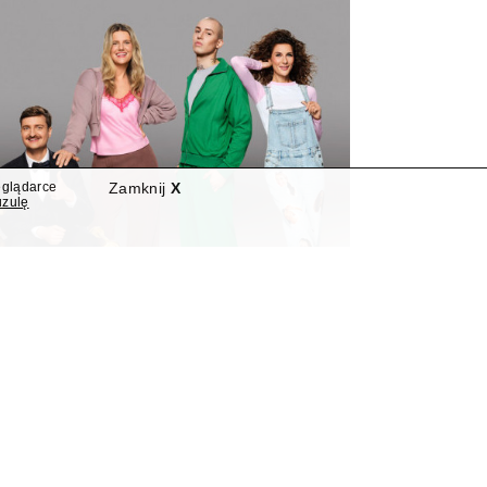
eglądarce
Zamknij
X
uzulę
nowymi programami
"Nowa Szelągowska"
widziano dwie nowości programowe.