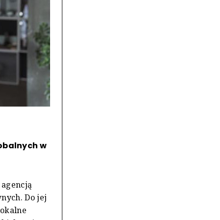
lobalnych w
 agencją
nych. Do jej
lokalne