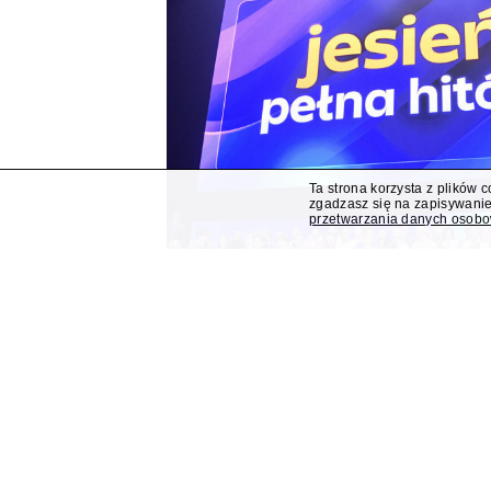
Ta strona korzysta z plików 
zgadzasz się na zapisywanie
przetwarzania danych osob
Polsat z "Lego Masters" 
Bogdana Rymanowskieg
Program publicystyczny Bogdana Rymanowskiego