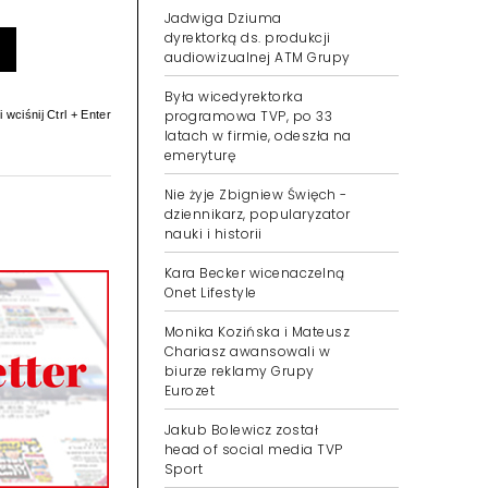
Jadwiga Dziuma
dyrektorką ds. produkcji
audiowizualnej ATM Grupy
Była wicedyrektorka
programowa TVP, po 33
 wciśnij Ctrl + Enter
latach w firmie, odeszła na
emeryturę
Nie żyje Zbigniew Święch -
dziennikarz, popularyzator
nauki i historii
Kara Becker wicenaczelną
Onet Lifestyle
Monika Kozińska i Mateusz
Chariasz awansowali w
biurze reklamy Grupy
Eurozet
Jakub Bolewicz został
head of social media TVP
Sport