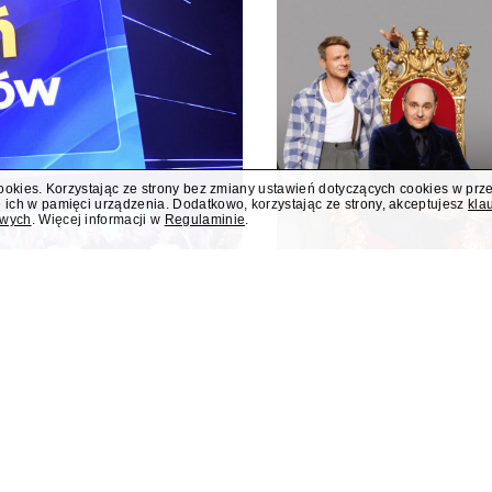
cookies. Korzystając ze strony bez zmiany ustawień dotyczących cookies w prz
 ich w pamięci urządzenia. Dodatkowo, korzystając ze strony, akceptujesz
kla
owych
. Więcej informacji w
Regulaminie
.
i nowym programem
Jesień w TVN z 
o
"Taskmaster" i 
 i teleturniej muzyczny "Hitster.
W jesiennej ramówce TVN prze