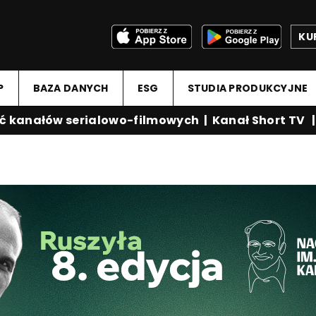
KU
P
BAZA DANYCH
ESG
STUDIA PRODUKCYJNE
anałów serialowo-filmowych
|
Kanał Short TV
|
Me