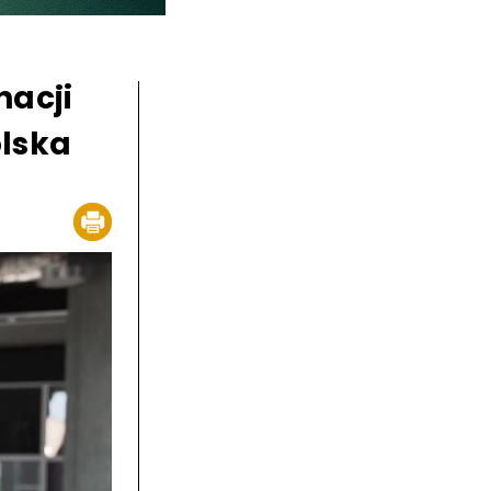
nacji
olska