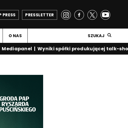
P PRESS
PRESSLETTER
O NAS
SZUKAJ
diapanel
|
Wyniki spółki produkującej talk-show 