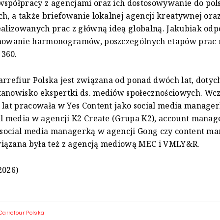
współpracy z agencjami oraz ich dostosowywanie do pol
ch, a także briefowanie lokalnej agencji kreatywnej ora
ealizowanych prac z główną ideą globalną. Jakubiak od
anowanie harmonogramów, poszczególnych etapów prac
360.
arrefiur Polska jest związana od ponad dwóch lat, dotyc
tanowisko ekspertki ds. mediów społecznościowych. Wcz
 lat pracowała w Yes Content jako social media manager
al media w agencji K2 Create (Grupa K2), account mana
, social media managerką w agencji Gong czy content m
iązana była też z agencją mediową MEC i VMLY&R.
2026)
Carrefour Polska