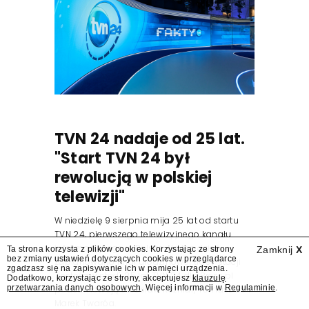
TVN 24 nadaje od 25 lat.
"Start TVN 24 był
rewolucją w polskiej
telewizji"
W niedzielę 9 sierpnia mija 25 lat od startu
TVN 24, pierwszego telewizyjnego kanału
informacyjnego w Polsce. Na ten dzień
Ta strona korzysta z plików cookies. Korzystając ze strony
Zamknij
X
bez zmiany ustawień dotyczących cookies w przeglądarce
zaplanowano finał urodzinowej trasy stacji
zgadzasz się na zapisywanie ich w pamięci urządzenia.
"Jesteśmy stąd". 25 lat TVN 24 dla Press.pl
Dodatkowo, korzystając ze strony, akceptujesz
klauzulę
przetwarzania danych osobowych
. Więcej informacji w
Regulaminie
.
podsumowują Jarosław Kuźniar, Tomasz Lis i
Marek Twaróg.