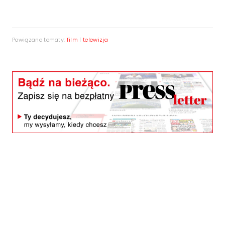
Powiązane tematy:
film
|
telewizja