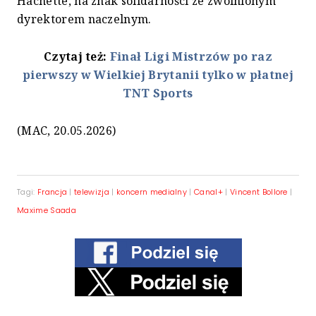
Hachette, na znak solidarności ze zwolnionym
dyrektorem naczelnym.
Czytaj też:
Finał Ligi Mistrzów po raz
pierwszy w Wielkiej Brytanii tylko w płatnej
TNT Sports
(MAC, 20.05.2026)
Tagi:
Francja
|
telewizja
|
koncern medialny
|
Canal+
|
Vincent Bollore
|
Maxime Saada