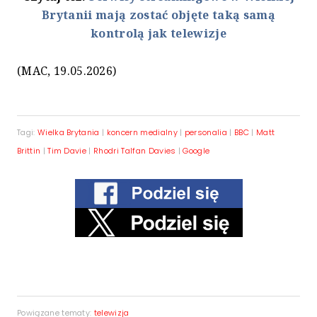
Brytanii mają zostać objęte taką samą
kontrolą jak telewizje
(MAC, 19.05.2026)
Tagi:
Wielka Brytania
|
koncern medialny
|
personalia
|
BBC
|
Matt
Brittin
|
Tim Davie
|
Rhodri Talfan Davies
|
Google
Powiązane tematy:
telewizja