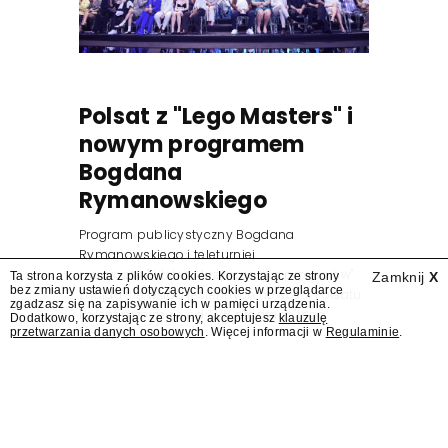
Polsat z "Lego Masters" i
nowym programem
Bogdana
Rymanowskiego
Program publicystyczny Bogdana
Rymanowskiego i teleturniej
muzyczny "Hitster. Muzyczna gra przebojów"
Ta strona korzysta z plików cookies. Korzystając ze strony
Zamknij
X
bez zmiany ustawień dotyczących cookies w przeglądarce
znajdą się wśród jesiennych nowości Polsatu.
zgadzasz się na zapisywanie ich w pamięci urządzenia.
Polsat przejmuje od TVN program "Lego
Dodatkowo, korzystając ze strony, akceptujesz
klauzulę
przetwarzania danych osobowych
. Więcej informacji w
Regulaminie
.
Masters".