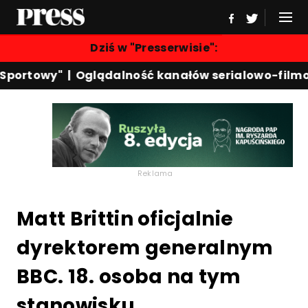
Dziś w "Presserwisie":
portowy"
|
Oglądalność kanałów serialowo-filmow
Reklama
Matt Brittin oficjalnie
dyrektorem generalnym
BBC. 18. osoba na tym
stanowisku