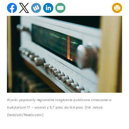
Wyniki poprawiły regionalne rozgłośnie publiczne zrzeszone w
Audytorium 17 – wzrost z 5,7 proc. do 6,4 proc. (fot. Jakub
Zerdzicki/Pexels.com)