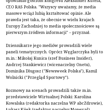
opowiadał gościom kongresu Aleksander Kutela,
CEO RAS Polska. "Wszyscy uważamy, że media
masowe wciąż lubią kształtować opinie. Ale
prawda jest taka, że obecnie w wielu krajach
Europy Zachodniej to media społecznościowe są
pierwszym źródłem informacji" – przyznał.
Dziennikarze jego mediów prowadzili wiele
paneli tematycznych. Oprócz Węglarczyka byli to
m.in.: Mikołaj Kunica (szef Business Insider),
Andrzej Stankiewicz (wicenaczelny Onetu),
Dominika Długosz ("Newsweek Polska"), Kamil
Wolnicki ("Przegląd Sportowy").
Rozmowy na scenach prowadzili także m.in.
przedstawiciele Wirtualnej Polski: Karolina
Kowalska (redaktorka naczelna WP abcZdrowie),
Łukasz Kijek (redaktor naczelny Money.pl),