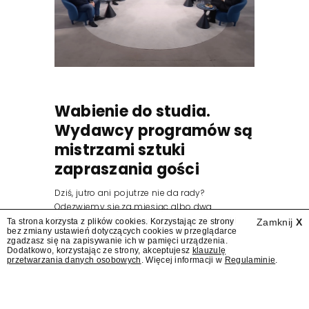
Wabienie do studia.
Wydawcy programów są
mistrzami sztuki
zapraszania gości
Dziś, jutro ani pojutrze nie da rady?
Odezwiemy się za miesiąc albo dwa.
Wydawcy programów są mistrzami sztuki
Ta strona korzysta z plików cookies. Korzystając ze strony
Zamknij
X
bez zmiany ustawień dotyczących cookies w przeglądarce
zapraszania gości.
zgadzasz się na zapisywanie ich w pamięci urządzenia.
Dodatkowo, korzystając ze strony, akceptujesz
klauzulę
przetwarzania danych osobowych
. Więcej informacji w
Regulaminie
.