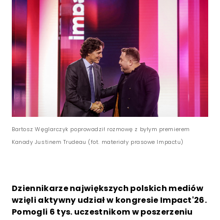
Bartosz Węglarczyk poprowadził rozmowę z byłym premierem
Kanady Justinem Trudeau (fot. materiały prasowe Impactu)
Dziennikarze największych polskich mediów
wzięli aktywny udział w kongresie Impact'26.
Pomogli 6 tys. uczestnikom w poszerzeniu