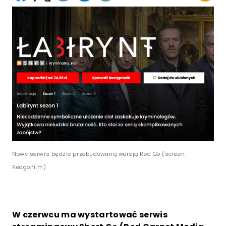
Nowy serwis będzie przebudowaną wersją Red Go (screen:
Redgo.film)
W czerwcu ma wystartować serwis