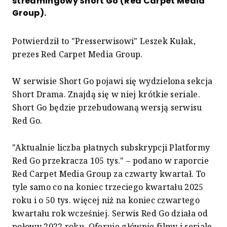
streamingowy Short Go (Red Carpet Media
Group).
Potwierdził to "Presserwisowi" Leszek Kułak,
prezes Red Carpet Media Group.
W serwisie Short Go pojawi się wydzielona sekcja
Short Drama. Znajdą się w niej krótkie seriale.
Short Go będzie przebudowaną wersją serwisu
Red Go.
"Aktualnie liczba płatnych subskrypcji Platformy
Red Go przekracza 105 tys." – podano w raporcie
Red Carpet Media Group za czwarty kwartał. To
tyle samo co na koniec trzeciego kwartału 2025
roku i o 50 tys. więcej niż na koniec czwartego
kwartału rok wcześniej. Serwis Red Go działa od
połowy 2022 roku. Oferuje głównie filmy i seriale.