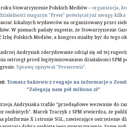
 roku Stowarzyszenie Polskich Mediów –
organizacja, kt
działalności magazyn "Press" poświęcał już uwagę kilka
raszać lokalnych wydawców na organizowany przez sieb
iów. W pismach padały sugestie, że Stowarzyszenie Gaz
 Izbę Polskich Mediów, a kongres miałby być do tego ok
ndrzej Andrysiak zdecydowanie odciął się od tej sugesti
ia ostrzegł przed legitymizowaniem działalności SPM p
gresie.
Sprawę opisywał "Presserwis"
.
eż:
Tomasz Sakiewicz reaguje na informacje o Zond
"Zalegają nam pół miliona zł"
drzeja Andrysiaka trafiło "przedsądowe wezwanie do za
r osobistych". Marek Traczyk z SPM stwierdza, że publi
a platformie X i stronie SGL, zawierające ostrzeżenie dl
ruszają dobra osobiste jego stowarzyszenia. Same pub