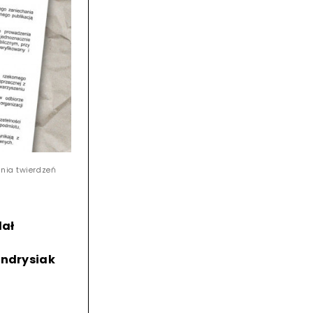
ania twierdzeń
dał
Andrysiak