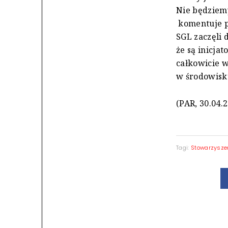
Nie będziem
komentuje p
SGL zaczęli 
że są inicja
całkowicie 
w środowisku
(PAR, 30.04.
Tagi:
Stowarzysze