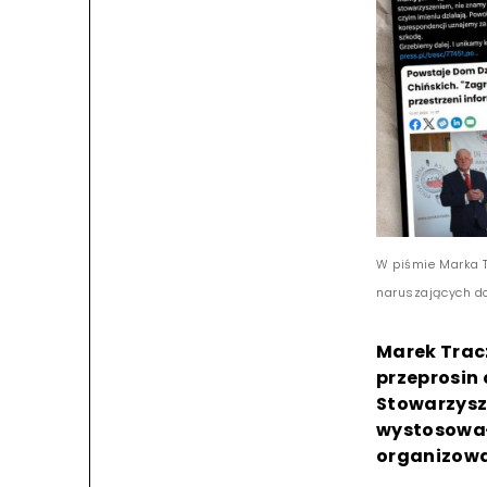
W piśmie Marka T
naruszających do
Marek Trac
przeprosin
Stowarzysze
wystosował
organizowa