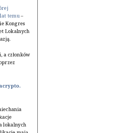
órej
 lat temu
–
ie Kongres
et Lokalnych
azją.
i, a członków
oprzez
acrypto.
niechania
kacje
a lokalnych
likacje mają