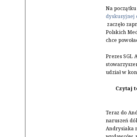
Na początku
dyskusyjnej 
zaczęło zap
Polskich Med
chce powołać
Prezes SGL A
stowarzyszen
udział w kon
Czytaj t
Teraz do An
naruszeń dób
Andrysiaka n
wydawców, na