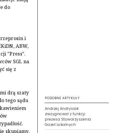
ne do
rzeprosin i
 MKiDN, ABW,
ji "Press".
awców SGL na
ć się z
mi drą szaty
PODOBNE ARTYKUŁY
o tego sądu
iekawieniem
Andrzej Andrysiak
zrezygnował z funkcji
nów
prezesa Stowarzyszenia
zypadłość.
Gazet Lokalnych
ię skupiamy.