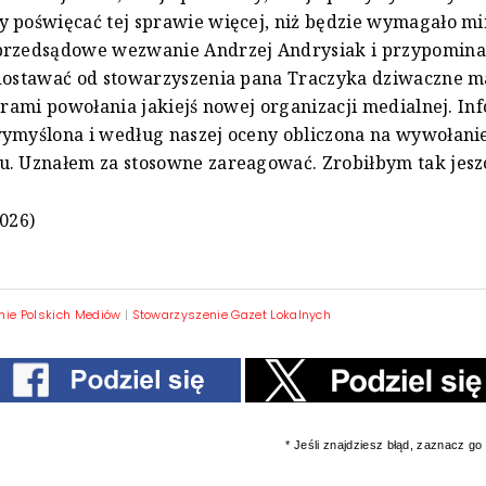
y poświęcać tej sprawie więcej, niż będzie wymagało m
rzedsądowe wezwanie Andrzej Andrysiak i przypomin
dostawać od stowarzyszenia pana Traczyka dziwaczne ma
torami powołania jakiejś nowej organizacji medialnej. In
wymyślona i według naszej oceny obliczona na wywołani
. Uznałem za stosowne zareagować. Zrobiłbym tak jeszc
2026)
nie Polskich Mediów
|
Stowarzyszenie Gazet Lokalnych
* Jeśli znajdziesz błąd, zaznacz go i