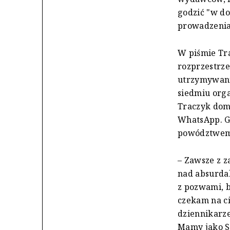
godzić "w do
prowadzenia 
W piśmie Tra
rozprzestrze
utrzymywania
siedmiu orga
Traczyk dom
WhatsApp. Gd
powództwem
– Zawsze z z
nad absurda
z pozwami, b
czekam na ci
dziennikarze
Mamy jako SG