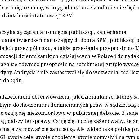
bre imię, renomę, wiarygodność oraz zaufanie niezbęd
działalności statutowej" SPM.
czyka są żądania usunięcia publikacji, zaniechania
niania twierdzeń naruszających dobra SPM, publikacji p
 ich przez pół roku, a także przesłania przeprosin do
nizacji dziennikarskich działających w Polsce i do redakc
aga się również przeprosin na zamkniętej grupie wyd
yby Andrysiak nie zastosował się do wezwania, ma liczy
 do sądu.
adziwieniem obserwowałem, jak dziennikarze, którzy sa
lnym dochodzeniem domniemanych praw w sądzie, idą d
o czują się niekomfortowo w publicznej debacie. Z zac
ąg dalszy tej sprawy. Czuję się trochę zażenowany, że z
 mają zajmować się sami sobą. Ale widać taka polska pr
L swoje cele, swoje problemy, swoje pomysły i na tym s