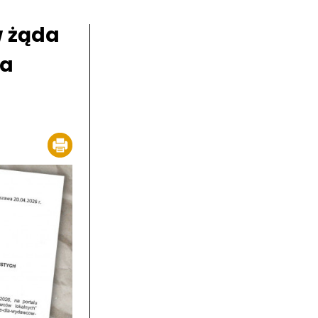
w żąda
ia