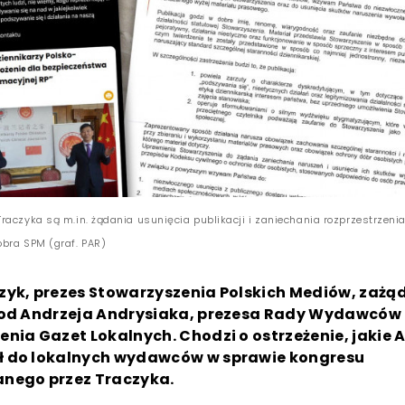
raczyka są m.in. żądania usunięcia publikacji i zaniechania rozprzestrzeni
bra SPM (graf. PAR)
zyk, prezes Stowarzyszenia Polskich Mediów, zażą
 od Andrzeja Andrysiaka, prezesa Rady Wydawców
nia Gazet Lokalnych. Chodzi o ostrzeżenie, jakie 
 do lokalnych wydawców w sprawie kongresu
nego przez Traczyka.