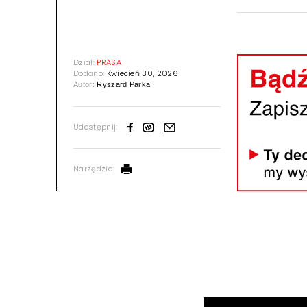
Dział:
PRASA
Dodano:
Kwiecień 30, 2026
Autor:
Ryszard Parka
Udostępnij:
Narzędzia: