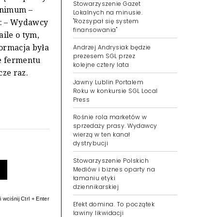
Stowarzyszenie Gazet
inimum –
Lokalnych na minusie.
"Rozsypał się system
a: – Wydawcy
finansowania"
ile o tym,
formacja była
Andrzej Andrysiak będzie
prezesem SGL przez
e fermentu
kolejne cztery lata
ze raz.
Jawny Lublin Portalem
Roku w konkursie SGL Local
Press
Rośnie rola marketów w
sprzedaży prasy. Wydawcy
wierzą w ten kanał
dystrybucji
Stowarzyszenie Polskich
Mediów i biznes oparty na
łamaniu etyki
dziennikarskiej
 wciśnij Ctrl + Enter
Efekt domina. To początek
lawiny likwidacji