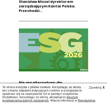
Stanisław Miczel dyrektorem
zarządzającym Kantar Polska.
Przechodzi...
Nie ma alternatywy dla
odpowiedzialności. Sekcja specjalna
Ta strona korzysta z plików cookies. Korzystając ze strony
Zamknij
X
bez zmiany ustawień dotyczących cookies w przeglądarce
"ESG" w "Press"
zgadzasz się na zapisywanie ich w pamięci urządzenia.
Dodatkowo, korzystając ze strony, akceptujesz
klauzulę
przetwarzania danych osobowych
. Więcej informacji w
Regulaminie
.