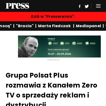
Dziś w "Presserwisie":
cą"
|
"Bracia"
|
Marta Fiedczak
|
Mediapanel
|
Wyd
Reklama
Grupa Polsat Plus
rozmawia z Kanałem Zero
TV o sprzedaży reklam i
dystrybucji