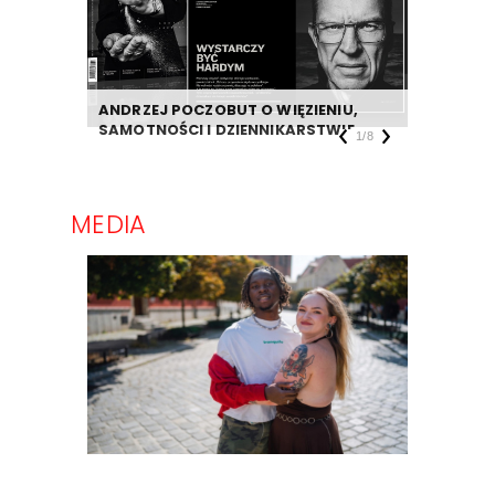
ANDRZEJ POCZOBUT O WIĘZIENIU,
DZIENNIK
SAMOTNOŚCI I DZIENNIKARSTWIE
TAKIEJ F
1
/
8
MEDIA