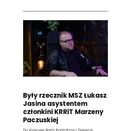
Były rzecznik MSZ Łukasz
Jasina asystentem
członkini KRRiT Marzeny
Paczuskiej
Do Krajowej Rady Radiofonii i Telewizji