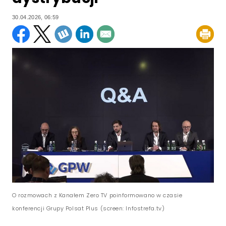
30.04.2026, 06:59
O rozmowach z Kanałem Zero TV poinformowano w czasie
konferencji Grupy Polsat Plus (screen: Infostrefa.tv)