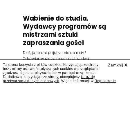
Wabienie do studia.
Wydawcy programów są
mistrzami sztuki
zapraszania gości
Dziś, jutro ani pojutrze nie da rady?
Odezwiemy się za miesiąc albo dwa.
Wydawcy programów są mistrzami sztuki
Ta strona korzysta z plików cookies. Korzystając ze strony
Zamknij
X
bez zmiany ustawień dotyczących cookies w przeglądarce
zapraszania gości.
zgadzasz się na zapisywanie ich w pamięci urządzenia.
Dodatkowo, korzystając ze strony, akceptujesz
klauzulę
przetwarzania danych osobowych
. Więcej informacji w
Regulaminie
.