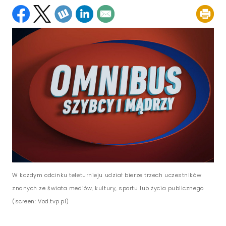
W każdym odcinku teleturnieju udział bierze trzech uczestników
znanych ze świata mediów, kultury, sportu lub życia publicznego
(screen: Vod.tvp.pl)