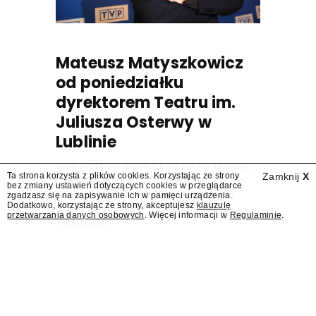
Mateusz Matyszkowicz
od poniedziałku
dyrektorem Teatru im.
Juliusza Osterwy w
Lublinie
Mateusz Matyszkowicz, były prezes Telewizji
Ta strona korzysta z plików cookies. Korzystając ze strony
Zamknij
X
Polskiej, w poniedziałek 10 sierpnia obejmie
bez zmiany ustawień dotyczących cookies w przeglądarce
stanowisko dyrektora Teatru im. Juliusza
zgadzasz się na zapisywanie ich w pamięci urządzenia.
Dodatkowo, korzystając ze strony, akceptujesz
klauzulę
Osterwy w Lublinie – dowiedział się
przetwarzania danych osobowych
. Więcej informacji w
Regulaminie
.
"Presserwis".