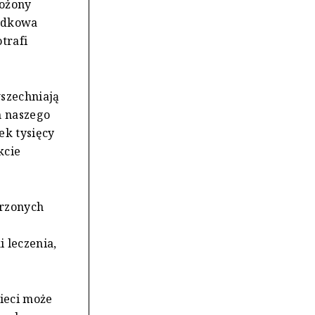
łożony
padkowa
trafi
wszechniają
m naszego
ek tysięcy
kcie
orzonych
i leczenia,
ieci może