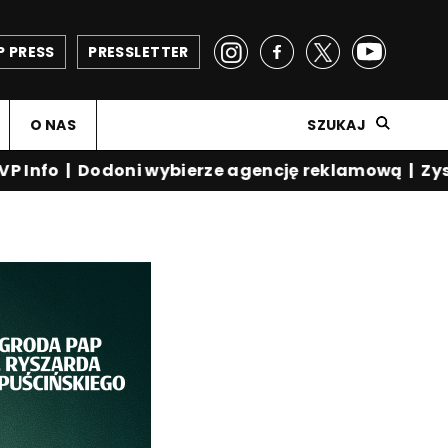
P PRESS
PRESSLETTER
O NAS
SZUKAJ
 | Dodoni wybierze agencję reklamową | Zysk opera