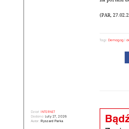
(PAR, 27.02.
Tagi:
Demagog
|
d
Dział:
INTERNET
Dodano:
Luty 27, 2026
Autor:
Ryszard Parka