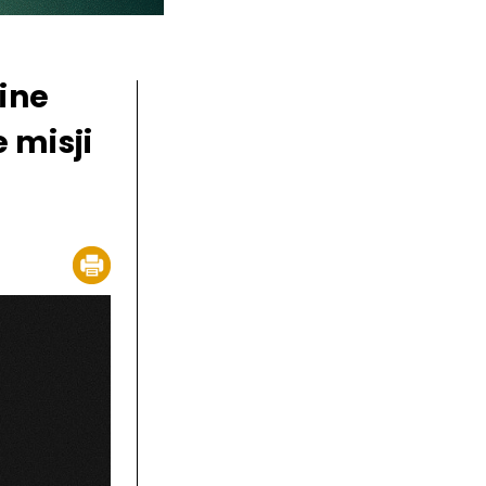
ine
 misji