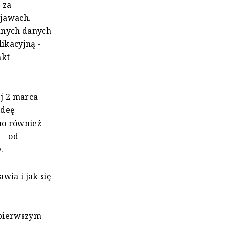
 za
bjawach.
dnych danych
ikacyjną -
nkt
ej 2 marca
ideę
no również
 - od
.
wia i jak się
 pierwszym