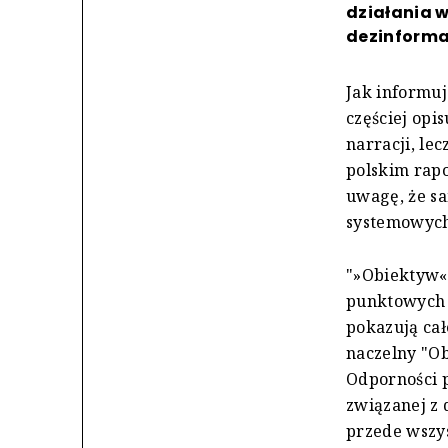
działania 
dezinforma
Jak informu
częściej opi
narracji, le
polskim rap
uwagę, że sa
systemowych 
"»Obiektyw«
punktowych w
pokazują cał
naczelny "O
Odporności p
związanej z 
przede wszys