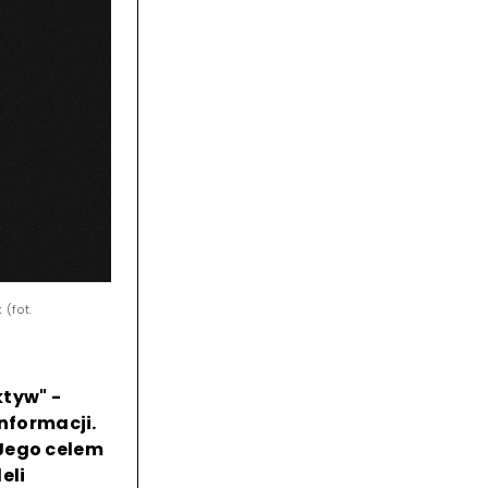
(fot.
tyw" -
nformacji.
 Jego celem
eli