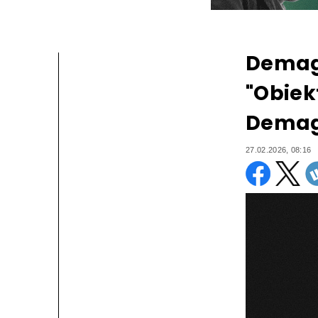
Demag
"Obiek
Demag
27.02.2026, 08:16