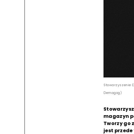
Stowarzyszenie D
Demagog)
Stowarzysz
magazyn po
Tworzy go 
jest przed