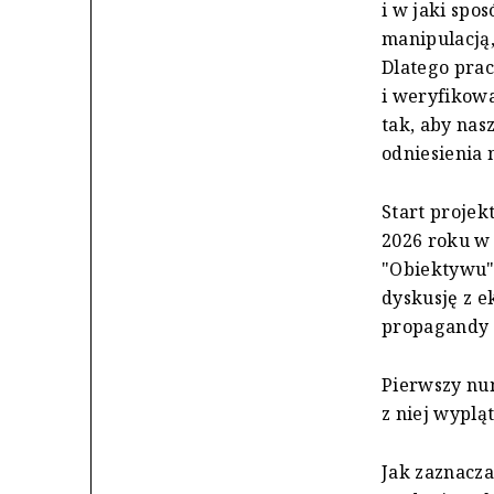
i w jaki spo
manipulacją,
Dlatego pra
i weryfikowa
tak, aby nasz
odniesienia 
Start projek
2026 roku w
"Obiektywu" 
dyskusję z e
propagandy 
Pierwszy num
z niej wypląt
Jak zaznacz