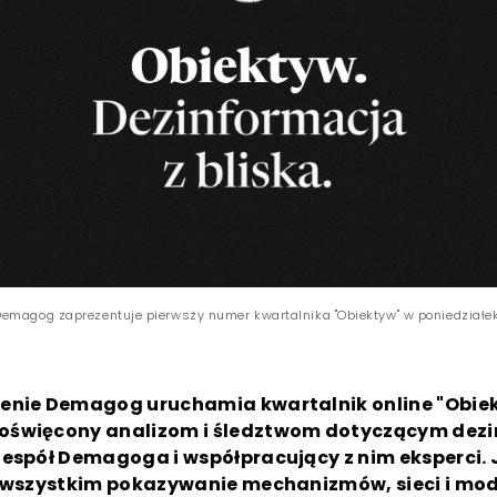
emagog zaprezentuje pierwszy numer kwartalnika "Obiektyw" w poniedziałek 
enie Demagog uruchamia kwartalnik online "Obiek
święcony analizom i śledztwom dotyczącym dezi
zespół Demagoga i współpracujący z nim eksperci.
e wszystkim pokazywanie mechanizmów, sieci i mod