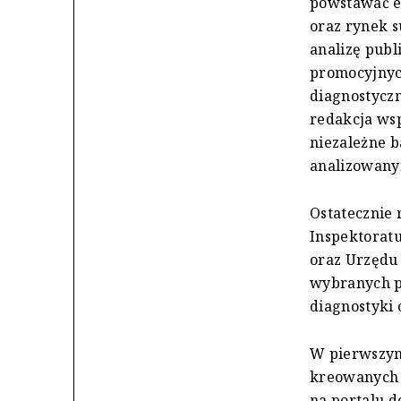
powstawać e
oraz rynek 
analizę publ
promocyjnyc
diagnostycz
redakcja ws
niezależne 
analizowany
Ostatecznie
Inspektoratu
oraz Urzędu
wybranych p
diagnostyki 
W pierwszym 
kreowanych d
na portalu d