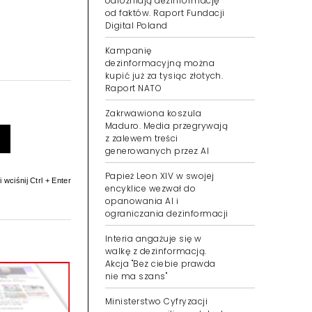
odróżniają dezinformację
od faktów. Raport Fundacji
Digital Poland
Kampanię
dezinformacyjną można
kupić już za tysiąc złotych.
Raport NATO
Zakrwawiona koszula
Maduro. Media przegrywają
z zalewem treści
generowanych przez AI
Papież Leon XIV w swojej
 wciśnij Ctrl + Enter
encyklice wezwał do
opanowania AI i
ograniczania dezinformacji
Interia angażuje się w
walkę z dezinformacją.
Akcja "Bez ciebie prawda
nie ma szans"
Ministerstwo Cyfryzacji