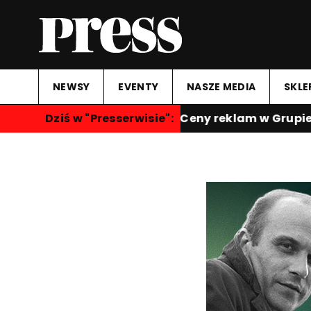
NEWSY
EVENTY
NASZE MEDIA
SKLE
 sylwestrowy Polsatu | Ceny reklam w Grupie RMF |
Dziś w "Presserwisie":