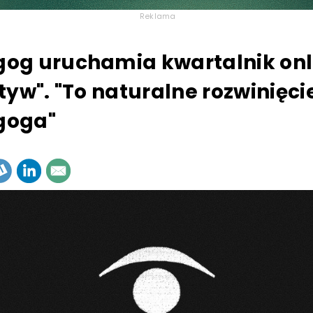
Reklama
og uruchamia kwartalnik onl
tyw". "To naturalne rozwinięcie
oga"