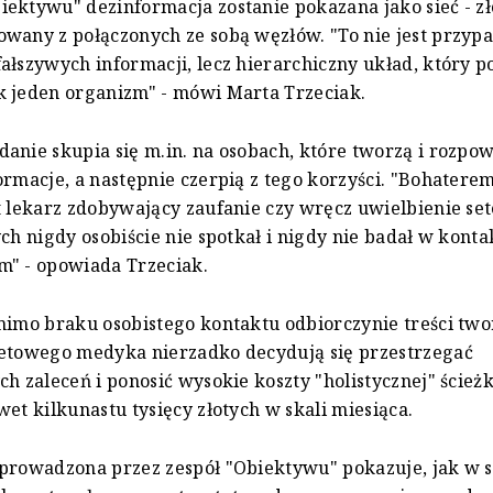
ektywu" dezinformacja zostanie pokazana jako sieć - z
owany z połączonych ze sobą węzłów. "To nie jest przy
ałszywych informacji, lecz hierarchiczny układ, który po
k jeden organizm" - mówi Marta Trzeciak.
anie skupia się m.in. na osobach, które tworzą i rozpo
ormacje, a następnie czerpią z tego korzyści. "Bohatere
t lekarz zdobywający zaufanie czy wręcz uwielbienie set
ych nigdy osobiście nie spotkał i nigdy nie badał w konta
m" - opowiada Trzeciak.
mimo braku osobistego kontaktu odbiorczynie treści tw
netowego medyka nierzadko decydują się przestrzegać
ch zaleceń i ponosić wysokie koszty "holistycznej" ścieżk
wet kilkunastu tysięcy złotych w skali miesiąca.
prowadzona przez zespół "Obiektywu" pokazuje, jak w s