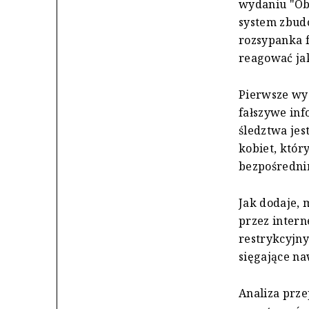
wydaniu "Obi
system zbud
rozsypanka f
reagować ja
Pierwsze wyd
fałszywe inf
śledztwa jes
kobiet, któr
bezpośredni
Jak dodaje, 
przez inter
restrykcyjny
sięgające na
Analiza prze