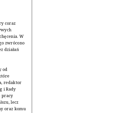
ry coraz
zywych
echęcenia. W
ego zwrócono
ez działań
y od
które
a, redaktor
g i Rady
c pracy
łszu, lecz
any oraz komu