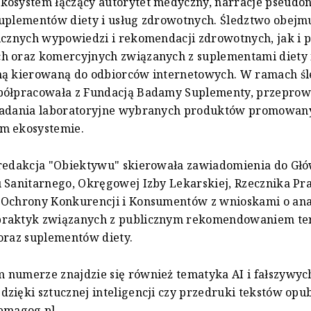
kosystem łączący autorytet medyczny, narracje pseud
suplementów diety i usług zdrowotnych. Śledztwo obejm
icznych wypowiedzi i rekomendacji zdrowotnych, jak i 
h oraz komercyjnych związanych z suplementami diety i
ną kierowaną do odbiorców internetowych. W ramach ś
półpracowała z Fundacją Badamy Suplementy, przepro
badania laboratoryjne wybranych produktów promowan
m ekosystemie.
 redakcja "Obiektywu" skierowała zawiadomienia do Gł
 Sanitarnego, Okręgowej Izby Lekarskiej, Rzecznika Pr
 Ochrony Konkurencji i Konsumentów z wnioskami o ana
raktyk związanych z publicznym rekomendowaniem ter
oraz suplementów diety.
numerze znajdzie się również tematyka AI i fałszywyc
zięki sztucznej inteligencji czy przedruki tekstów op
emagog.pl.