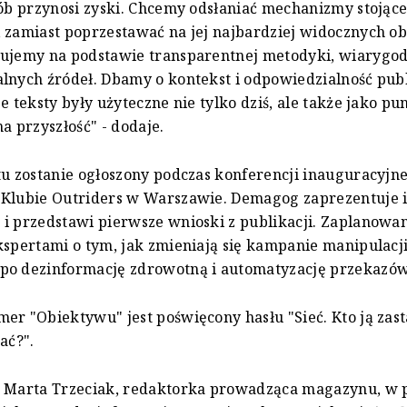
sób przynosi zyski. Chcemy odsłaniać mechanizmy stojące
 zamiast poprzestawać na jej najbardziej widocznych o
cujemy na podstawie transparentnej metodyki, wiarygo
lnych źródeł. Dbamy o kontekst i odpowiedzialność publ
e teksty były użyteczne nie tylko dziś, ale także jako pu
na przyszłość" - dodaje.
tu zostanie ogłoszony podczas konferencji inauguracyjn
 Klubie Outriders w Warszawie. Demagog zaprezentuje 
i przedstawi pierwsze wnioski z publikacji. Zaplanowa
kspertami o tym, jak zmieniają się kampanie manipulacji
po dezinformację zdrowotną i automatyzację przekazów
er "Obiektywu" jest poświęcony hasłu "Sieć. Kto ją zasta
ać?".
a Marta Trzeciak, redaktorka prowadząca magazynu, w