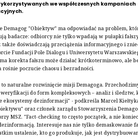
wykorzystywanych we współczesnych kampaniach
cyjnych.
je Demagog "Obiektyw" ma odpowiadać na problem, któ
sują badacze: odbiorcy nie tylko wpadają w pułapki fałs
cz także doświadczają przeciążenia informacyjnego i zni
orcie Fundacji Pole Dialogu i Uniwersytetu Warszawski
ma korekta fałszu może działać krótkoterminowo, ale b
rośnie poczucie chaosu i bezradności.
 to naturalne rozwinięcie misji Demagoga. Przechodzim
eryfikacji do form kompleksowych – analiz i śledztw, 
e ekosystemy dezinformacji" - podkreśla Marcel Kiełtyk
biektywu" oraz członek zarządu Stowarzyszenia Demago
rzy MSZ. "Fact-checking to często początek, a nie konie
dezinformacją. Interesuje nas nie tylko demaskowanie fa
tkim ustalenie, kto go produkuje, jak jest dystrybuow