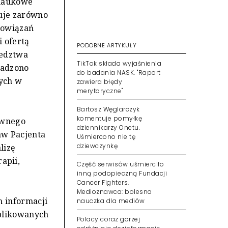
onaukowe
uje zarówno
powiązań
 ofertą
PODOBNE ARTYKUŁY
ledztwa
TikTok składa wyjaśnienia
wadzono
do badania NASK. "Raport
ych w
zawiera błędy
merytoryczne"
Bartosz Węglarczyk
komentuje pomyłkę
ównego
dziennikarzy Onetu.
aw Pacjenta
Uśmiercono nie tę
dziewczynkę
lizę
apii,
Część serwisów uśmierciło
inną podopieczną Fundacji
Cancer Fighters.
Medioznawca: bolesna
h informacji
nauczka dla mediów
ublikowanych
Polacy coraz gorzej