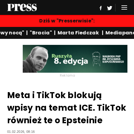
Dziś w "Presserwisie":
y nocą"
|
"Bracia"
|
Marta Fiedczak
|
Mediapanel
Reklama
Meta i TikTok blokują
wpisy na temat ICE. TikTok
również te o Epsteinie
01.02.2026, 08:16