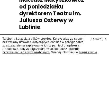
od poniedziałku
dyrektorem Teatru im.
Juliusza Osterwy w
Lublinie
Mateusz Matyszkowicz, były prezes Telewizji
Ta strona korzysta z plików cookies. Korzystając ze strony
Zamknij
X
Polskiej, w poniedziałek 10 sierpnia obejmie
bez zmiany ustawień dotyczących cookies w przeglądarce
stanowisko dyrektora Teatru im. Juliusza
zgadzasz się na zapisywanie ich w pamięci urządzenia.
Dodatkowo, korzystając ze strony, akceptujesz
klauzulę
Osterwy w Lublinie – dowiedział się
przetwarzania danych osobowych
. Więcej informacji w
Regulaminie
.
"Presserwis".