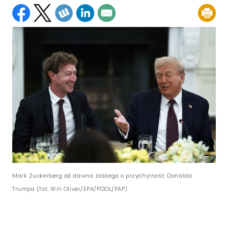
Mark Zuckerberg od dawna zabiega o przychylność Donalda
Trumpa (fot. Will Oliver/EPA/POOL/PAP)