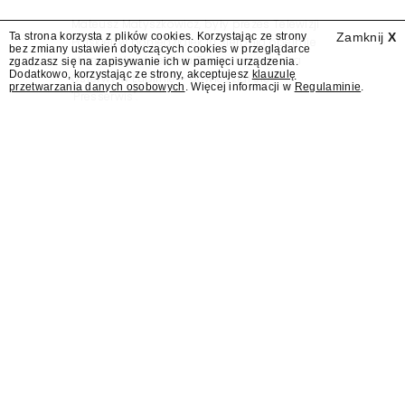
Mateusz Matyszkowicz, były prezes Telewizji
Ta strona korzysta z plików cookies. Korzystając ze strony
Zamknij
X
Polskiej, w poniedziałek 10 sierpnia obejmie
bez zmiany ustawień dotyczących cookies w przeglądarce
stanowisko dyrektora Teatru im. Juliusza
zgadzasz się na zapisywanie ich w pamięci urządzenia.
Dodatkowo, korzystając ze strony, akceptujesz
klauzulę
Osterwy w Lublinie – dowiedział się
przetwarzania danych osobowych
. Więcej informacji w
Regulaminie
.
"Presserwis".