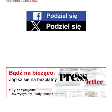
Tagi:
radio
|
Grupa RMF