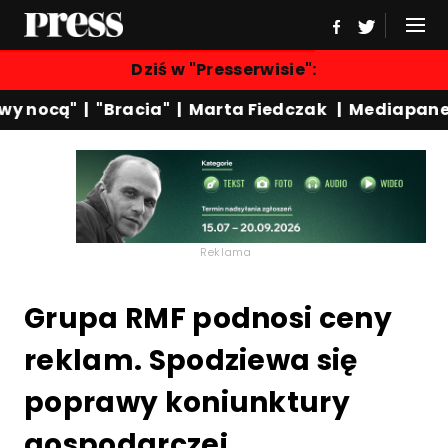
Dziś w "Presserwisie":
 nocą"
|
"Bracia"
|
Marta Fiedczak
|
Mediapanel
Reklama
Grupa RMF podnosi ceny
reklam. Spodziewa się
poprawy koniunktury
gospodarczej