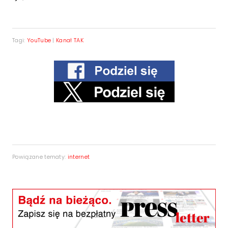
Tagi:
YouTube
|
Kanał TAK
Powiązane tematy:
internet