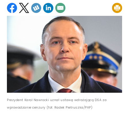
Prezydent Karol Nawrocki uznał ustawę wdrażającą DSA za
wprowadzanie cenzury (fot. Radek Pietruszka/PAP)