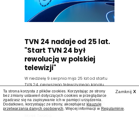
TVN 24 nadaje od 25 lat.
"Start TVN 24 był
rewolucją w polskiej
telewizji"
W niedzielę 9 sierpnia mija 25 lat od startu
TVN 24, pierwszego telewizyjnego kanału
informacyjnego w Polsce. Na ten dzień
Ta strona korzysta z plików cookies. Korzystając ze strony
Zamknij
X
bez zmiany ustawień dotyczących cookies w przeglądarce
zaplanowano finał urodzinowej trasy stacji
zgadzasz się na zapisywanie ich w pamięci urządzenia.
"Jesteśmy stąd". 25 lat TVN 24 dla Press.pl
Dodatkowo, korzystając ze strony, akceptujesz
klauzulę
przetwarzania danych osobowych
. Więcej informacji w
Regulaminie
.
podsumowują Jarosław Kuźniar, Tomasz Lis i
Marek Twaróg.