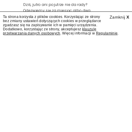
Dziś, jutro ani pojutrze nie da rady?
Odezwiemy się za miesiąc albo dwa.
Wydawcy programów są mistrzami sztuki
Ta strona korzysta z plików cookies. Korzystając ze strony
Zamknij
X
bez zmiany ustawień dotyczących cookies w przeglądarce
zapraszania gości.
zgadzasz się na zapisywanie ich w pamięci urządzenia.
Dodatkowo, korzystając ze strony, akceptujesz
klauzulę
przetwarzania danych osobowych
. Więcej informacji w
Regulaminie
.