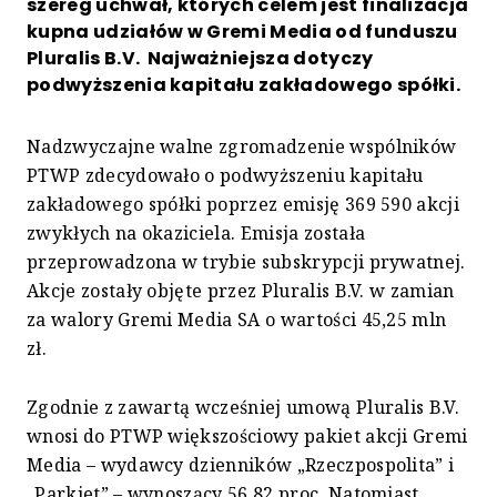
szereg uchwał, których celem jest finalizacja
kupna udziałów w Gremi Media od funduszu
Pluralis B.V. Najważniejsza dotyczy
podwyższenia kapitału zakładowego spółki.
Nadzwyczajne walne zgromadzenie wspólników
PTWP zdecydowało o podwyższeniu kapitału
zakładowego spółki poprzez emisję 369 590 akcji
zwykłych na okaziciela. Emisja została
przeprowadzona w trybie subskrypcji prywatnej.
Akcje zostały objęte przez Pluralis B.V. w zamian
za walory Gremi Media SA o wartości 45,25 mln
zł.
Zgodnie z zawartą wcześniej umową Pluralis B.V.
wnosi do PTWP większościowy pakiet akcji Gremi
Media – wydawcy dzienników „Rzeczpospolita” i
„Parkiet” – wynoszący 56,82 proc. Natomiast