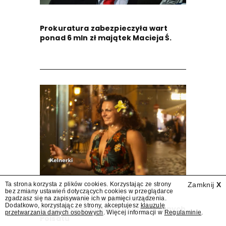
Prokuratura zabezpieczyła wart
ponad 6 mln zł majątek Macieja Ś.
Ta strona korzysta z plików cookies. Korzystając ze strony
Zamknij
X
bez zmiany ustawień dotyczących cookies w przeglądarce
TV 4 z kontynuacjami, nowe
zgadzasz się na zapisywanie ich w pamięci urządzenia.
Dodatkowo, korzystając ze strony, akceptujesz
klauzulę
programy w kanałach tematycznych
przetwarzania danych osobowych
. Więcej informacji w
Regulaminie
.
Polsatu