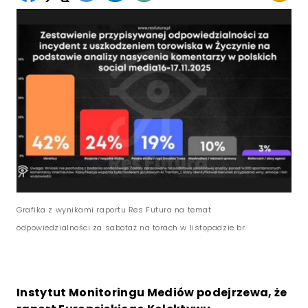
Grafika z wynikami raportu Res Futura na temat
odpowiedzialności za sabotaż na torach w listopadzie br.
Instytut Monitoringu Mediów podejrzewa, że