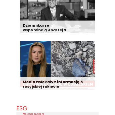
Dziennikarze
wspominają Andrzeja
Morozowskiego
Media zwlekały z informacją o
rosyjskiej rakiecie
ESG
Materiał partnera