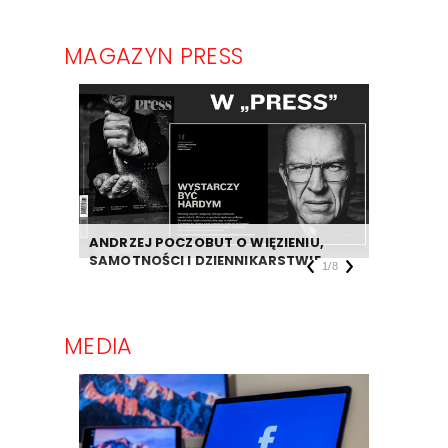
MAGAZYN PRESS
ANDRZEJ POCZOBUT O WIĘZIENIU,
DZIENNIK
SAMOTNOŚCI I DZIENNIKARSTWIE
TAKIEJ F
1
/
8
MEDIA