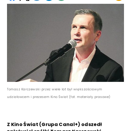
Tomasz Karczewski przez wiele lat był większościowym
udziałowcem i prezesem Kino Świat (fot. materiały prasowe)
Z Kino Świat (Grupa Canal+) odszedł