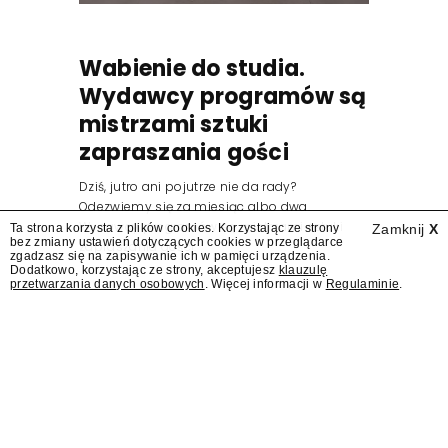
Wabienie do studia.
Wydawcy programów są
mistrzami sztuki
zapraszania gości
Dziś, jutro ani pojutrze nie da rady?
Odezwiemy się za miesiąc albo dwa.
Wydawcy programów są mistrzami sztuki
Ta strona korzysta z plików cookies. Korzystając ze strony
Zamknij
X
bez zmiany ustawień dotyczących cookies w przeglądarce
zapraszania gości.
zgadzasz się na zapisywanie ich w pamięci urządzenia.
Dodatkowo, korzystając ze strony, akceptujesz
klauzulę
przetwarzania danych osobowych
. Więcej informacji w
Regulaminie
.