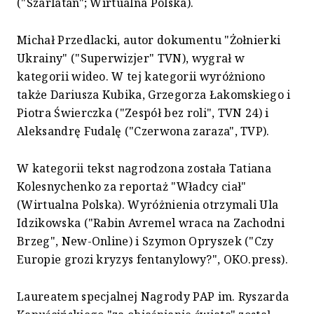
("Szarlatan"; Wirtualna Polska).
Michał Przedlacki, autor dokumentu "Żołnierki
Ukrainy" ("Superwizjer" TVN), wygrał w
kategorii wideo. W tej kategorii wyróżniono
także Dariusza Kubika, Grzegorza Łakomskiego i
Piotra Świerczka ("Zespół bez roli", TVN 24) i
Aleksandrę Fudalę ("Czerwona zaraza", TVP).
W kategorii tekst nagrodzona została Tatiana
Kolesnychenko za reportaż "Władcy ciał"
(Wirtualna Polska). Wyróżnienia otrzymali Ula
Idzikowska ("Rabin Avremel wraca na Zachodni
Brzeg", New-Online) i Szymon Opryszek ("Czy
Europie grozi kryzys fentanylowy?", OKO.press).
Laureatem specjalnej Nagrody PAP im. Ryszarda