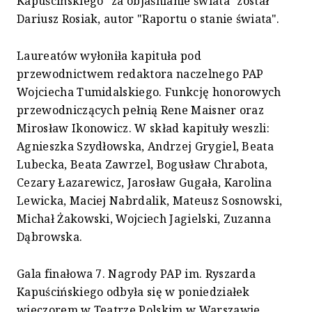
Kapuścińskiego "za objaśnianie świata" został
Dariusz Rosiak, autor "Raportu o stanie świata".
Laureatów wyłoniła kapituła pod
przewodnictwem redaktora naczelnego PAP
Wojciecha Tumidalskiego. Funkcję honorowych
przewodniczących pełnią Rene Maisner oraz
Mirosław Ikonowicz. W skład kapituły weszli:
Agnieszka Szydłowska, Andrzej Grygiel, Beata
Lubecka, Beata Zawrzel, Bogusław Chrabota,
Cezary Łazarewicz, Jarosław Gugała, Karolina
Lewicka, Maciej Nabrdalik, Mateusz Sosnowski,
Michał Żakowski, Wojciech Jagielski, Zuzanna
Dąbrowska.
Gala finałowa 7. Nagrody PAP im. Ryszarda
Kapuścińskiego odbyła się w poniedziałek
wieczorem w Teatrze Polskim w Warszawie.