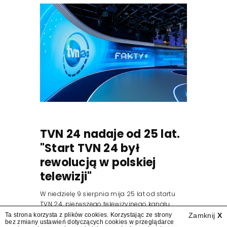
TVN 24 nadaje od 25 lat.
"Start TVN 24 był
rewolucją w polskiej
telewizji"
W niedzielę 9 sierpnia mija 25 lat od startu
TVN 24, pierwszego telewizyjnego kanału
informacyjnego w Polsce. Na ten dzień
Ta strona korzysta z plików cookies. Korzystając ze strony
Zamknij
X
bez zmiany ustawień dotyczących cookies w przeglądarce
zaplanowano finał urodzinowej trasy stacji