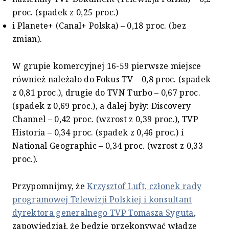
proc. (spadek z 0,25 proc.)
i Planete+ (Canal+ Polska) – 0,18 proc. (bez
zmian).
W grupie komercyjnej 16-59 pierwsze miejsce
również należało do Fokus TV – 0,8 proc. (spadek
z 0,81 proc.), drugie do TVN Turbo – 0,67 proc.
(spadek z 0,69 proc.), a dalej były: Discovery
Channel – 0,42 proc. (wzrost z 0,39 proc.), TVP
Historia – 0,34 proc. (spadek z 0,46 proc.) i
National Geographic – 0,34 proc. (wzrost z 0,33
proc.).
Przypomnijmy, że
Krzysztof Luft, członek rady
programowej Telewizji Polskiej i konsultant
dyrektora generalnego TVP Tomasza Syguta
,
zapowiedział, że będzie przekonywać władze