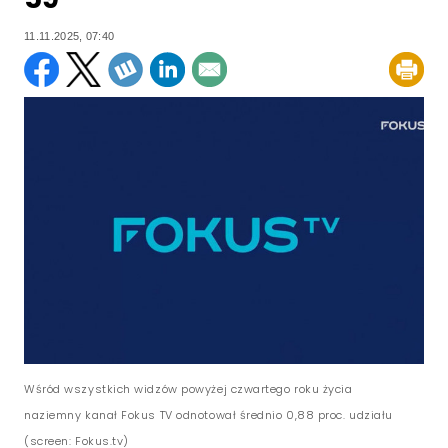
11.11.2025, 07:40
Wśród wszystkich widzów powyżej czwartego roku życia
naziemny kanał Fokus TV odnotował średnio 0,88 proc. udziału
(screen: Fokus.tv)