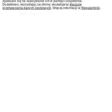
zgadzasz się na zapisywanie ich w pamięci urządzenia.
"Jesteśmy stąd". 25 lat TVN 24 dla Press.pl
Dodatkowo, korzystając ze strony, akceptujesz
klauzulę
przetwarzania danych osobowych
. Więcej informacji w
Regulaminie
.
podsumowują Jarosław Kuźniar, Tomasz Lis i
Marek Twaróg.
KRRiT: Maciejowi
Świrskiemu nadal