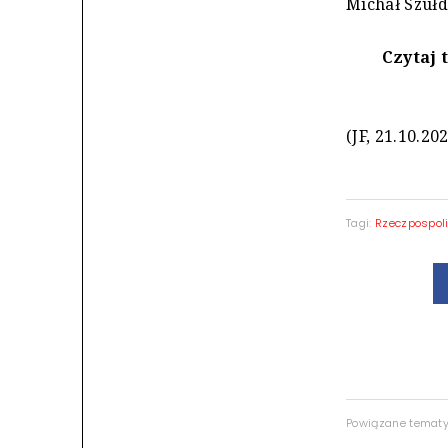
Michał Szułd
Czytaj 
(JF, 21.10.20
Tagi:
Rzeczpospol
Powiązane temat