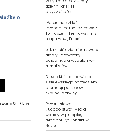
Weryfikacja bez utraty
dziennikarskiej
przyzwoitości
siążkę o
„Parcie na szkło”.
Przypominamy rozmowę z
Tomaszem Terlikowskim z
magazynu „Press”
Jak rzucić dziennikarstwo w
diabły. Przewrotny
poradnik dla wypalonych
żurnalistów
Onuce Kisiela. Nazwisko
Kisielewskiego narzędziem
promocji polityków
skrajnej prawicy
Przykre słowo
 wciśnij Ctrl + Enter
„ludobójstwo”. Media
wpadły w pułapkę,
relacjonując konflikt w
Gazie