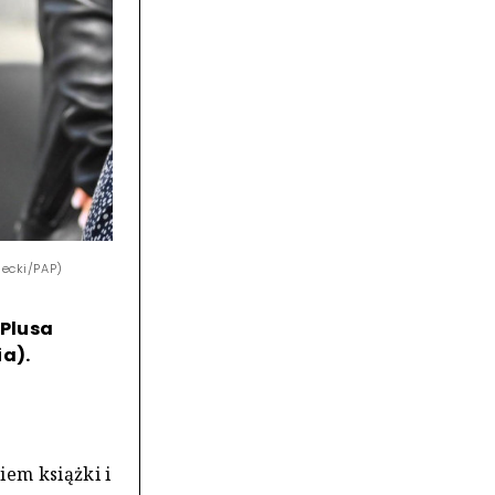
lecki/PAP)
"Plusa
a).
iem książki i