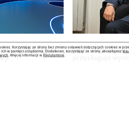
cookies. Korzystając ze strony bez zmiany ustawień dotyczących cookies w prz
Start TVN 24 był
KRRiT: Maciejowi
 ich w pamięci urządzenia. Dodatkowo, korzystając ze strony, akceptujesz
kla
owych
. Więcej informacji w
Regulaminie
.
zji"
przysługuje wyn
N 24, pierwszego telewizyjnego
Maciejowi Świrskiemu, który p
 zaplanowano finał urodzinowej
członka Krajowej Rady Radiofoni
a Press.pl podsumowują Jarosław
potwierdza "Presserwisowi" biur