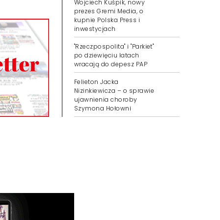
Wojciech Kuśpik, nowy
prezes Gremi Media, o
kupnie Polska Press i
inwestycjach
"Rzeczpospolita" i "Parkiet"
po dziewięciu latach
wracają do depesz PAP
Felieton Jacka
Nizinkiewicza – o sprawie
ujawnienia choroby
Szymona Hołowni