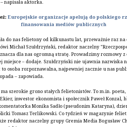
– napisała aktorka.
też:
Europejskie organizacje apelują do polskiego r
finansowania mediów publicznych
ała do nas felietony od kilkunastu lat, przeważnie raz n
ówi Michał Szułdrzyński, redaktor naczelny "Rzeczpospoli
oznacza dla nas ogromną stratę. Prowadzimy rozmowy z 
ej miejsce – dodaje. Szułdrzyński nie ujawnia nazwiska
st to osoba rozpoznawalna, najpewniej zacznie u nas pub
topada – zapowiada.
 ma szerokie grono stałych felietonistów. To m.in. poeta,
r Ekier, inwestor ekonomista i społecznik Paweł Konzal, 
 komentatorka Monika Sadło (pseudonim Kataryna), dzie
olicki Tomasz Terlikowski. Co tydzień w magazynie felie
akże redaktor naczelny grupy Gremia Media Bogusław C