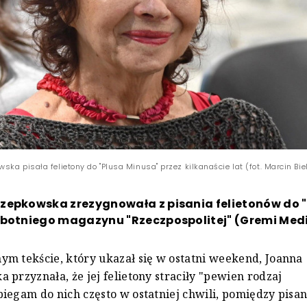
ka pisała felietony do "Plusa Minusa" przez kilkanaście lat (fot. Marcin Bie
zepkowska zrezygnowała z pisania felietonów do 
obotniego magazynu "Rzeczpospolitej" (Gremi Medi
m tekście, który ukazał się w ostatni weekend, Joanna
 przyznała, że jej felietony straciły "pewien rodzaj
iegam do nich często w ostatniej chwili, pomiędzy pisan