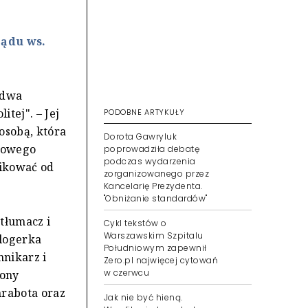
ządu ws.
a dwa
tej". – Jej
PODOBNE ARTYKUŁY
osobą, która
Dorota Gawryluk
 nowego
poprowadziła debatę
podczas wydarzenia
likować od
zorganizowanego przez
Kancelarię Prezydenta.
"Obniżanie standardów"
 tłumacz i
Cykl tekstów o
Warszawskim Szpitalu
blogerka
Południowym zapewnił
nnikarz i
Zero.pl najwięcej cytowań
w czerwcu
tony
hrabota oraz
Jak nie być hieną.