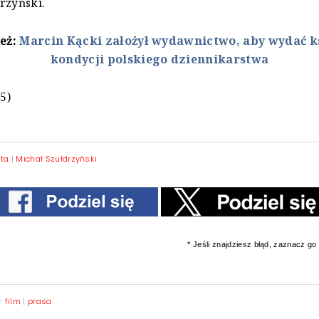
rzyński.
też:
Marcin Kącki założył wydawnictwo, aby wydać k
kondycji polskiego dziennikarstwa
25)
ita
|
Michał Szułdrzyński
* Jeśli znajdziesz błąd, zaznacz go i
y:
film
|
prasa