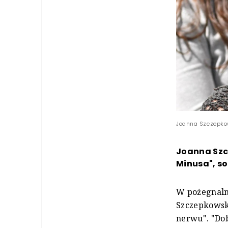
Joanna Szczepkows
Joanna Szc
Minusa", s
W pożegnalny
Szczepkowska
nerwu". "Dob