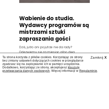
Wabienie do studia.
Wydawcy programów są
mistrzami sztuki
zapraszania gości
Dziś, jutro ani pojutrze nie da rady?
Odezwiemy się za miesiąc albo dwa.
Wydawcy programów są mistrzami sztuki
Ta strona korzysta z plików cookies. Korzystając ze strony
Zamknij
X
bez zmiany ustawień dotyczących cookies w przeglądarce
zapraszania gości.
zgadzasz się na zapisywanie ich w pamięci urządzenia.
Dodatkowo, korzystając ze strony, akceptujesz
klauzulę
przetwarzania danych osobowych
. Więcej informacji w
Regulaminie
.