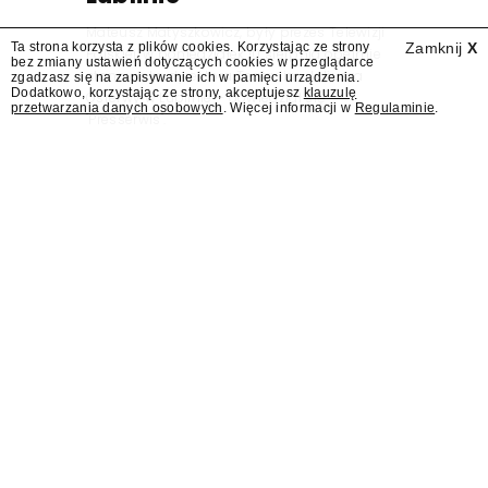
Mateusz Matyszkowicz, były prezes Telewizji
Ta strona korzysta z plików cookies. Korzystając ze strony
Zamknij
X
Polskiej, w poniedziałek 10 sierpnia obejmie
bez zmiany ustawień dotyczących cookies w przeglądarce
stanowisko dyrektora Teatru im. Juliusza
zgadzasz się na zapisywanie ich w pamięci urządzenia.
Dodatkowo, korzystając ze strony, akceptujesz
klauzulę
Osterwy w Lublinie – dowiedział się
przetwarzania danych osobowych
. Więcej informacji w
Regulaminie
.
"Presserwis".