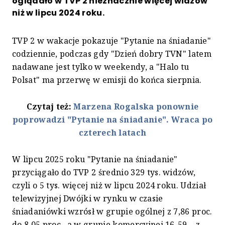
oglądało w TVP 2 nieznacznie więcej widzów
niż w lipcu 2024 roku.
TVP 2 w wakacje pokazuje "Pytanie na śniadanie"
codziennie, podczas gdy "Dzień dobry TVN" latem
nadawane jest tylko w weekendy, a "Halo tu
Polsat" ma przerwę w emisji do końca sierpnia.
Czytaj też:
Marzena Rogalska ponownie
poprowadzi "Pytanie na śniadanie". Wraca po
czterech latach
W lipcu 2025 roku "Pytanie na śniadanie"
przyciągało do TVP 2 średnio 329 tys. widzów,
czyli o 5 tys. więcej niż w lipcu 2024 roku. Udział
telewizyjnej Dwójki w rynku w czasie
śniadaniówki wzrósł w grupie ogólnej z 7,86 proc.
do 8,05 proc., a w grupie komercyjnej 16-59 – z