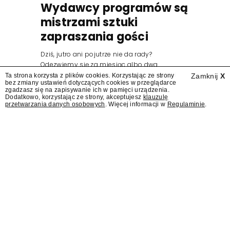
Wydawcy programów są
mistrzami sztuki
zapraszania gości
Dziś, jutro ani pojutrze nie da rady?
Odezwiemy się za miesiąc albo dwa.
Wydawcy programów są mistrzami sztuki
Ta strona korzysta z plików cookies. Korzystając ze strony
Zamknij
X
bez zmiany ustawień dotyczących cookies w przeglądarce
zapraszania gości.
zgadzasz się na zapisywanie ich w pamięci urządzenia.
Dodatkowo, korzystając ze strony, akceptujesz
klauzulę
przetwarzania danych osobowych
. Więcej informacji w
Regulaminie
.