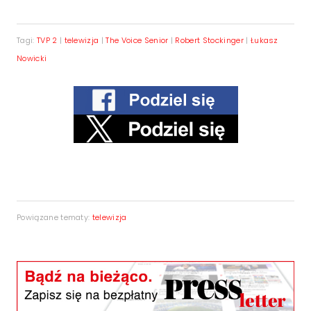
Tagi:
TVP 2
|
telewizja
|
The Voice Senior
|
Robert Stockinger
|
Łukasz
Nowicki
Powiązane tematy:
telewizja