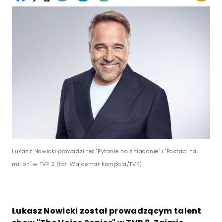
Łukasz Nowicki prowadzi też "Pytanie na śniadanie" i "Postaw na
milion" w TVP 2 (fot. Waldemar Kompała/TVP)
Łukasz Nowicki został prowadzącym talent