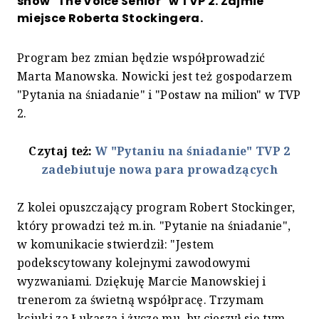
show "The Voice Senior" w TVP 2. Zajmie
miejsce Roberta Stockingera.
Program bez zmian będzie współprowadzić
Marta Manowska. Nowicki jest też gospodarzem
"Pytania na śniadanie" i "Postaw na milion" w TVP
2.
Czytaj też:
W "Pytaniu na śniadanie" TVP 2
zadebiutuje nowa para prowadzących
Z kolei opuszczający program Robert Stockinger,
który prowadzi też m.in. "Pytanie na śniadanie",
w komunikacie stwierdził: "Jestem
podekscytowany kolejnymi zawodowymi
wyzwaniami. Dziękuję Marcie Manowskiej i
trenerom za świetną współpracę. Trzymam
kciuki za Łukasza i życzę mu, by cieszył się tym