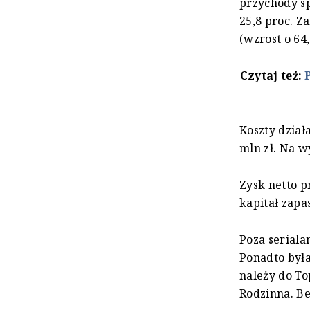
przychody sp
25,8 proc. Z
(wzrost o 64,
Czytaj też:
Koszty działa
mln zł. Na w
Zysk netto p
kapitał zapa
Poza seriala
Ponadto była
należy do To
Rodzinna. B