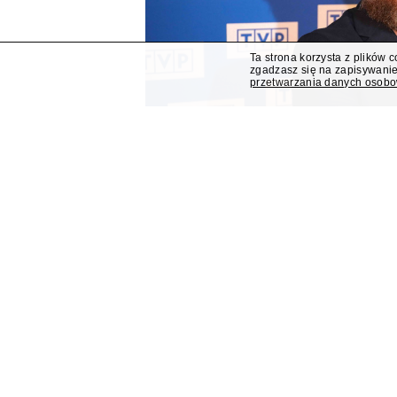
Ta strona korzysta z plików 
zgadzasz się na zapisywanie
przetwarzania danych osob
Mateusz Matyszkowicz od
dyrektorem Teatru im. Ju
Lublinie
Mateusz Matyszkowicz, były prezes Telewizji Pols
obejmie stanowisko dyrektora Teatru im. Julius
się "Presserwis".