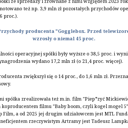
ółki ze sprzedaży i zrównane z nimi względem 2023 rok
anotowano też np. 3,9 mln zł pozostałych przychodów op
6 proc.).
Przychody producenta "Gogglebox. Przed telewizor
wzrosły o niemal 45 proc.
lności operacyjnej spółki były wyższe o 38,5 proc. i wyni
ynagrodzenia wydano 17,2 mln zł (o 21,4 proc. więcej).
roducenta zwiększył się o 14 proc., do 1,6 mln zł. Przezn
sowy.
mi spółka zrealizowała też m.in. film "Piep*zyć Mickiewi
 koproducentem filmu "Baby boom, czyli kogel mogel 5
p Film, a od 2025 jej drugim udziałowcem jest MTL Fund
eneficjentem rzeczywistym Artramy jest Tadeusz Lampk