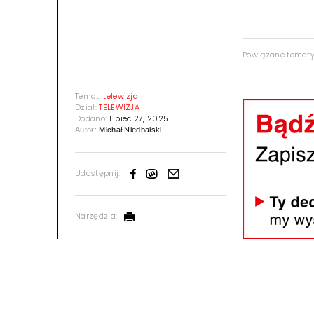
Powiązane temat
Temat:
telewizja
Dział:
TELEWIZJA
Dodano:
Lipiec 27, 2025
Autor:
Michał Niedbalski
Udostępnij:
Narzędzia: