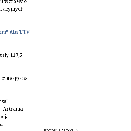
u wzrosły o
eracyjnych
em" dla TTV
osły 117,5
aczono go na
cza".
". Artrama
acja
a.
PODOBNE ARTYKUŁY