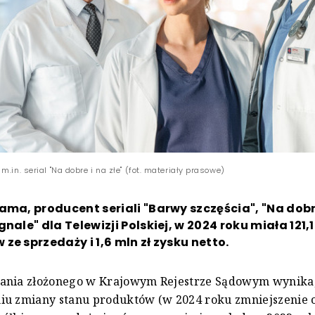
m.in. serial "Na dobre i na złe" (fot. materiały prasowe)
ama, producent seriali "Barwy szczęścia", "Na dobre
nale" dla Telewizji Polskiej, w 2024 roku miała 121,1
ze sprzedaży i 1,6 mln zł zysku netto.
ania złożonego w Krajowym Rejestrze Sądowym wynika,
u zmiany stanu produktów (w 2024 roku zmniejszenie o 8