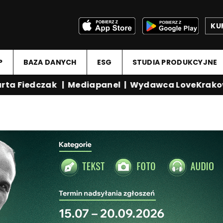
KU
P
BAZA DANYCH
ESG
STUDIA PRODUKCYJNE
a Fiedczak
|
Mediapanel
|
Wydawca LoveKrakow.