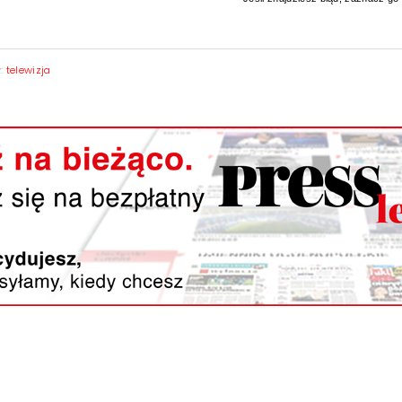
y:
telewizja