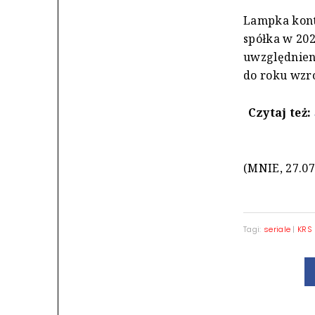
Lampka kontr
spółka w 202
uwzględnieni
do roku wzros
Czytaj też:
(MNIE, 27.07
Tagi:
seriale
|
KRS