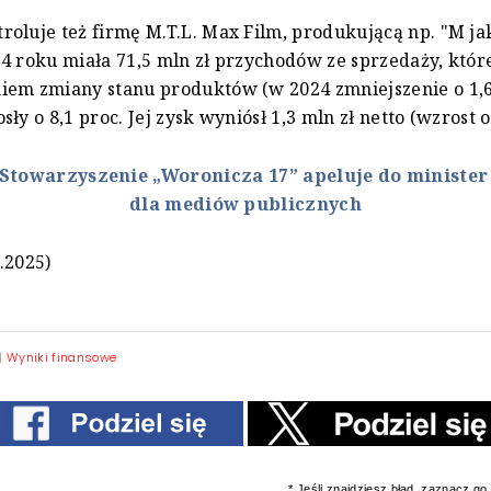
oluje też firmę M.T.L. Max Film, produkującą np. "M jak
4 roku miała 71,5 mln zł przychodów ze sprzedaży, któr
em zmiany stanu produktów (w 2024 zmniejszenie o 1,6
ły o 8,1 proc. Jej zysk wyniósł 1,3 mln zł netto (wzrost o 
Stowarzyszenie „Woronicza 17” apeluje do minister 
dla mediów publicznych
.2025)
|
Wyniki finansowe
* Jeśli znajdziesz błąd, zaznacz go i