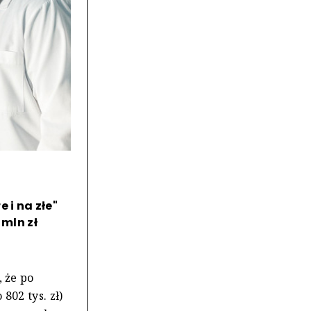
 i na złe"
 mln zł
 że po
02 tys. zł)