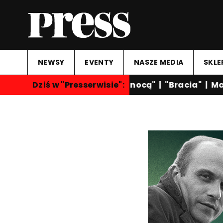
NEWSY
EVENTY
NASZE MEDIA
SKLE
Dziś w "Presserwisie":
"Rozmowy nocą"
|
"Bracia"
|
Mart