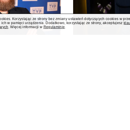
cookies. Korzystając ze strony bez zmiany ustawień dotyczących cookies w prz
 ich w pamięci urządzenia. Dodatkowo, korzystając ze strony, akceptujesz
kla
owych
. Więcej informacji w
Regulaminie
.
 poniedziałku
Były rzecznik MS
liusza Osterwy w
członkini KRRiT 
Do Krajowej Rady Radiofonii i Te
Ministerstwa Spraw Zagraniczn
kiej, w poniedziałek 10 sierpnia
dowiedział się "Presserwis".
za Osterwy w Lublinie – dowiedział