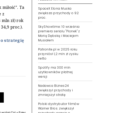
 miłość". Ta
SpaceX Elona Muska
zwiększa przychody o 92
e z
proc.
 mln zł) rok
34,9 proc.).
SkyShowtime: 10 września
premiera serialu "Pionek" z
Marią Dębską i Maciejem
o strategię
Musiałem
Patronite.pl w 2025 roku
przyniósł 1,2 mln zł zysku
netto
Spotify ma 300 mln
użytkowników płatnej
wersji
Nadawca Biznes24
zwiększył przychody i
zmniejszył stratę
Polski dystrybutor filmów
Warner Bros. zwiększył
przychody prawie o
 wciśnij Ctrl + Enter