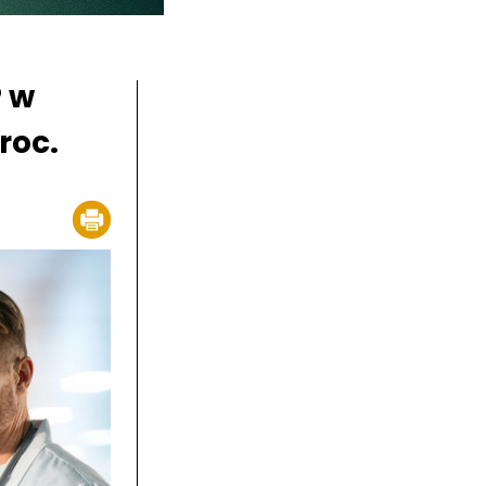
P w
roc.