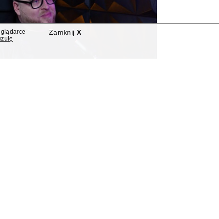
eglądarce
Zamknij
X
uzulę
Z Łukasz Jasina asystentem
Marzeny Paczuskiej
lewizji dołączył Łukasz Jasina, rzecznik
ych za rządów Prawa i Sprawiedliwości –