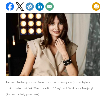
Joanna Andrzejewska-Sarnowska wcześniej związana była z
takimi tytułami, jak "Cosmopolitan", "Joy", Hot Moda czy Twojstyl.pl
(fot. materiały prasowe)