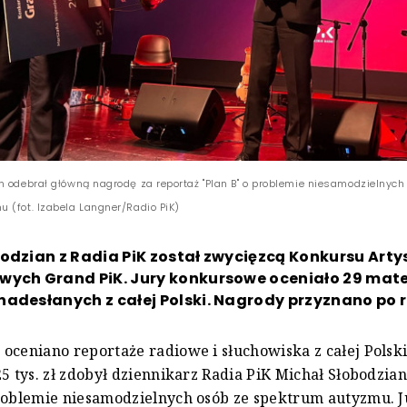
n odebrał główną nagrodę za reportaż "Plan B" o problemie niesamodzielnych
 (fot. Izabela Langner/Radio PiK)
odzian z Radia PiK został zwycięzcą Konkursu Art
wych Grand PiK. Jury konkursowe oceniało 29 mat
adesłanych z całej Polski. Nagrody przyznano po r
oceniano reportaże radiowe i słuchowiska z całej Polsk
25 tys. zł zdobył dziennikarz Radia PiK Michał Słobodzia
roblemie niesamodzielnych osób ze spektrum autyzmu. J