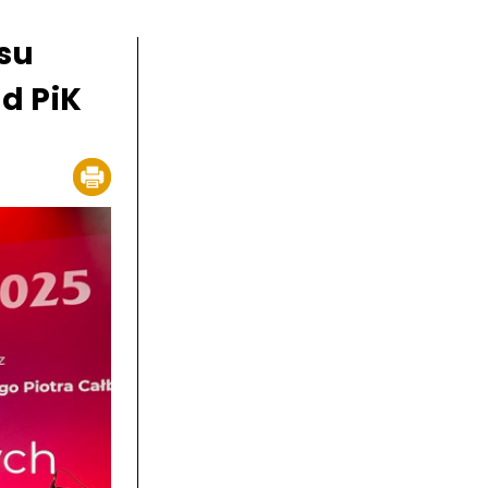
su
d PiK