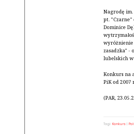
Nagrodę im.
pt. "Czarne"
Dominice Dęb
wytrzymałośc
wyróżnienie
zasadzka" - 
lubelskich w
Konkurs na a
PiK od 2007
(PAR, 23.05.
Tagi:
Konkurs
|
Pol