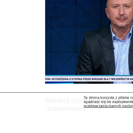
Ta strona korzysta z plików 
Mikołaj Lizut poprowadzi
zgadzasz się na zapisywanie
przetwarzania danych osob
"Salonowiec"
W jesiennej ramówce TVP Info pojawi się prog
Mikołaj Lizut – ustalił "Presserwis".