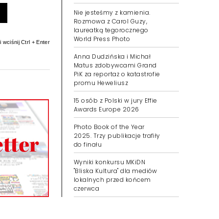
Nie jesteśmy z kamienia.
Rozmowa z Carol Guzy,
laureatką tegorocznego
World Press Photo
 wciśnij Ctrl + Enter
Anna Dudzińska i Michał
Matus zdobywcami Grand
PiK za reportaż o katastrofie
promu Heweliusz
15 osób z Polski w jury Effie
Awards Europe 2026
Photo Book of the Year
2025. Trzy publikacje trafiły
do finału
Wyniki konkursu MKiDN
"Bliska Kultura" dla mediów
lokalnych przed końcem
czerwca