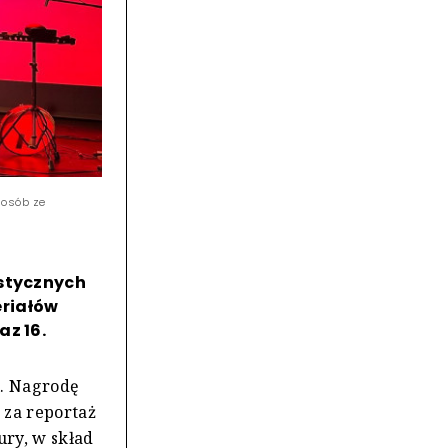
 osób ze
ystycznych
eriałów
az 16.
i. Nagrodę
n za reportaż
ury, w skład