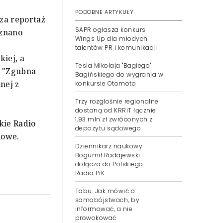
PODOBNE ARTYKUŁY
za reportaż
SAPR ogłasza konkurs
yznano
Wings Up dla młodych
talentów PR i komunikacji
iej, a
Tesla Mikołaja "Bagiego"
. "Zgubna
Bagińskiego do wygrania w
nej z
konkursie Otomoto
Trzy rozgłośnie regionalne
dostaną od KRRiT łącznie
1,93 mln zł zwróconych z
kie Radio
depozytu sądowego
kowe.
Dziennikarz naukowy
Bogumił Radajewski
dołącza do Polskiego
Radia PiK
Tabu. Jak mówić o
samobójstwach, by
informować, a nie
prowokować