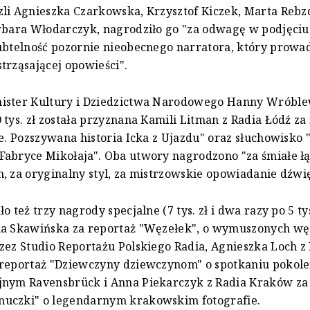
li Agnieszka Czarkowska, Krzysztof Kiczek, Marta Rebzd
rbara Włodarczyk, nagrodziło go "za odwagę w podjęci
ubtelność pozornie nieobecnego narratora, który prowad
trząsającej opowieści".
ister Kultury i Dziedzictwa Narodowego Hanny Wróble
 tys. zł została przyznana Kamili Litman z Radia Łódź za
ie. Pozszywana historia Icka z Ujazdu" oraz słuchowisko
abryce Mikołaja". Oba utwory nagrodzono "za śmiałe ł
, za oryginalny styl, za mistrzowskie opowiadanie dźwi
o też trzy nagrody specjalne (7 tys. zł i dwa razy po 5 tys
na Skawińska za reportaż "Węzełek", o wymuszonych w
zez Studio Reportażu Polskiego Radia, Agnieszka Loch z
 reportaż "Dziewczyny dziewczynom" o spotkaniu pokole
jnym Ravensbrück i Anna Piekarczyk z Radia Kraków za
uczki" o legendarnym krakowskim fotografie.