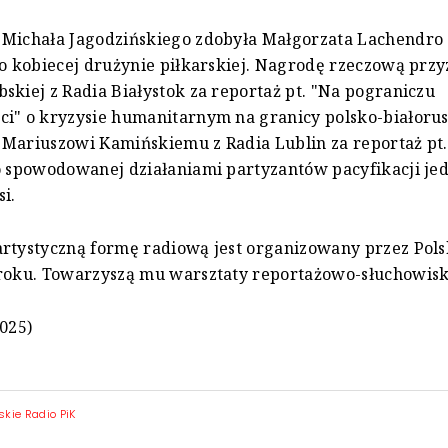
 Michała Jagodzińskiego zdobyła Małgorzata Lachendro 
 o kobiecej drużynie piłkarskiej. Nagrodę rzeczową prz
skiej z Radia Białystok za reportaż pt. "Na pograniczu
i" o kryzysie humanitarnym na granicy polsko-białorusk
 Mariuszowi Kamińskiemu z Radia Lublin za reportaż pt
o spowodowanej działaniami partyzantów pacyfikacji jed
si.
rtystyczną formę radiową jest organizowany przez Pols
 roku. Towarzyszą mu warsztaty reportażowo-słuchowis
2025)
skie Radio PiK