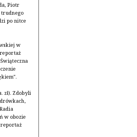
a, Piotr
u trudnego
zi po nitce
wskiej w
 reportaż
 "Świąteczna
ączenie
ękiem".
. zł). Zdobyli
ędrówkach,
 Radia
ń w obozie
 reportaż