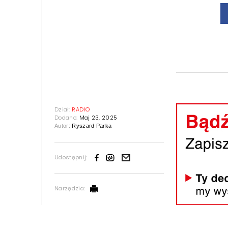
Dział:
RADIO
Dodano:
Maj 23, 2025
Autor:
Ryszard Parka
Udostępnij:
Narzędzia: