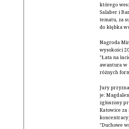
którego wesz
Salaber i Ba
tematu, za s
do kłębka ws
Nagroda Min
wysokości 20
"Łata na łac
awantura w F
różnych form
Jury przyznał
je: Magdale
zgłoszony pr
Katowice za
koncentracy
"Duchowe wn