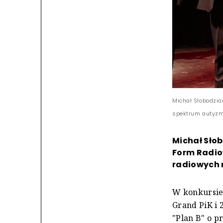
Michał Słobodzia
spektrum autyzmu
Michał Słob
Form Radio
radiowych n
W konkursie 
Grand PiK i 
"Plan B" o p