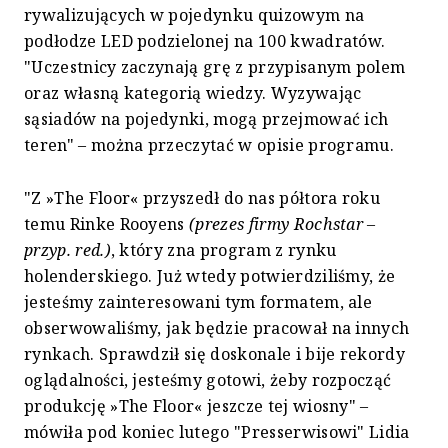
rywalizujących w pojedynku quizowym na
podłodze LED podzielonej na 100 kwadratów.
"Uczestnicy zaczynają grę z przypisanym polem
oraz własną kategorią wiedzy. Wyzywając
sąsiadów na pojedynki, mogą przejmować ich
teren" – można przeczytać w opisie programu.
"Z »The Floor« przyszedł do nas półtora roku
temu Rinke Rooyens
(prezes firmy Rochstar –
przyp. red.)
, który zna program z rynku
holenderskiego. Już wtedy potwierdziliśmy, że
jesteśmy zainteresowani tym formatem, ale
obserwowaliśmy, jak będzie pracował na innych
rynkach. Sprawdził się doskonale i bije rekordy
oglądalności, jesteśmy gotowi, żeby rozpocząć
produkcję »The Floor« jeszcze tej wiosny" –
mówiła pod koniec lutego "Presserwisowi" Lidia