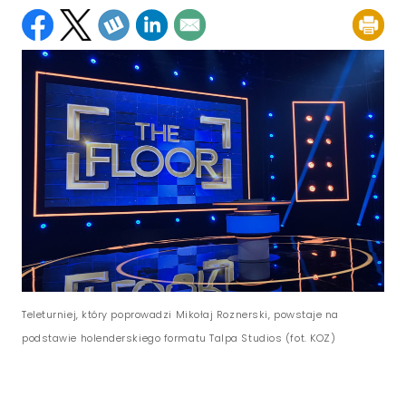
Teleturniej, który poprowadzi Mikołaj Roznerski, powstaje na
podstawie holenderskiego formatu Talpa Studios (fot. KOZ)