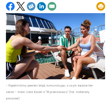
- Popełniliśmy pewien błąd, komunikując, o czym będzie ten
serial - mówi Lidia Kazen o "Wycieczkowcu" (fot. materiały
prasowe)