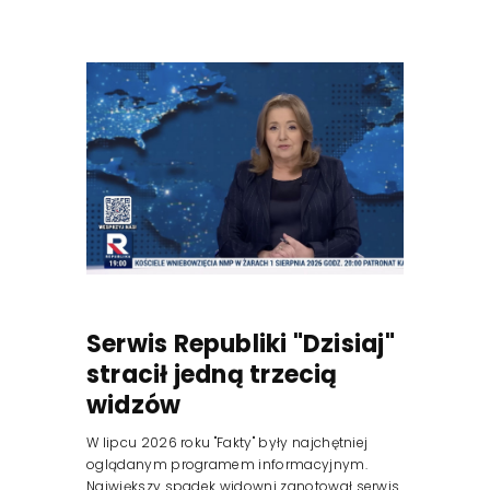
Serwis Republiki "Dzisiaj"
stracił jedną trzecią
widzów
W lipcu 2026 roku "Fakty" były najchętniej
oglądanym programem informacyjnym.
Największy spadek widowni zanotował serwis