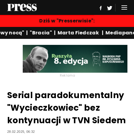
Dziś w "Presserwisie":
y nocą"
|
"Bracia"
|
Marta Fiedczak
|
Mediapanel
Reklama
Serial paradokumentalny
"Wycieczkowiec" bez
kontynuacji w TVN Siedem
28.02.2025, 06:32