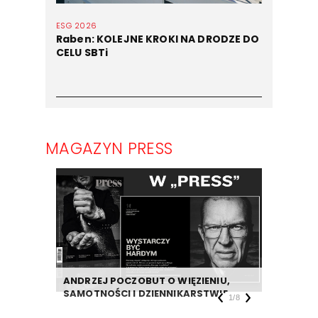
ESG 2026
Raben: KOLEJNE KROKI NA DRODZE DO
CELU SBTi
MAGAZYN PRESS
ANDRZEJ POCZOBUT O WIĘZIENIU,
DZIENNIK
SAMOTNOŚCI I DZIENNIKARSTWIE
TAKIEJ F
1
/
8