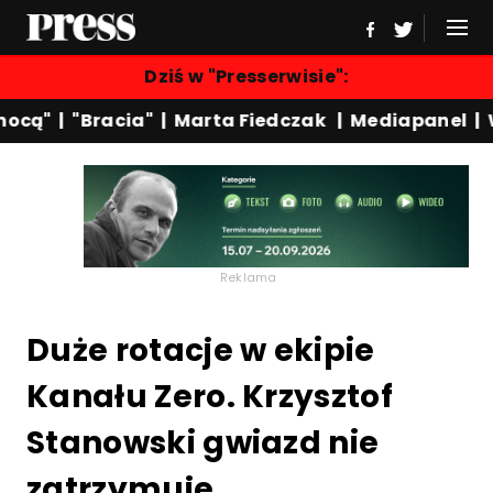
Dziś w "Presserwisie":
cą"
|
"Bracia"
|
Marta Fiedczak
|
Mediapanel
|
Wyd
Reklama
Duże rotacje w ekipie
Kanału Zero. Krzysztof
Stanowski gwiazd nie
zatrzymuje