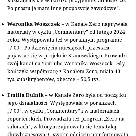
Rozstaliśmy się w bardzo przyjemnej atmosferze.
Po prostu ja mam inne propozycje zawodowe”.
Weronika Woszczek
– w Kanale Zero nagrywała
materiały w cyklu „Commentary” od lutego 2024
roku. Występowała też w porannym programie
„7.00”. Po dziewięciu miesiącach przestała
pojawiać się w projekcie Stanowskiego. Prowadzi
swój kanał na YouTube Weronika Woszczek. Gdy
kończyła współpracę z Kanałem Zero, miała 43
tys. subskrybentów, obecnie – 50,5 tys.
Emilia Dulnik
– w Kanale Zero była od początku
jego działalności. Występowała w porankach
„7.00”, w cyklu „Commentary” i w materiałach
reporterskich. Prowadziła też program „Zero na
salonach”, w którym zajmowała się tematyką
showbiznesową. O swoim odejściu poinformowała