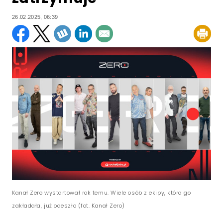
26.02.2025, 06:39
Kanał Zero wystartował rok temu. Wiele osób z ekipy, która go
zakładała, już odeszło (fot. Kanał Zero)