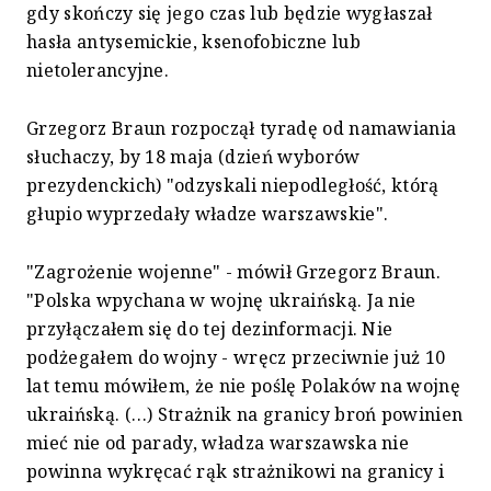
gdy skończy się jego czas lub będzie wygłaszał
hasła antysemickie, ksenofobiczne lub
nietolerancyjne.
Grzegorz Braun rozpoczął tyradę od namawiania
słuchaczy, by 18 maja (dzień wyborów
prezydenckich) "odzyskali niepodległość, którą
głupio wyprzedały władze warszawskie".
"Zagrożenie wojenne" - mówił Grzegorz Braun.
"Polska wpychana w wojnę ukraińską. Ja nie
przyłączałem się do tej dezinformacji. Nie
podżegałem do wojny - wręcz przeciwnie już 10
lat temu mówiłem, że nie poślę Polaków na wojnę
ukraińską. (…) Strażnik na granicy broń powinien
mieć nie od parady, władza warszawska nie
powinna wykręcać rąk strażnikowi na granicy i