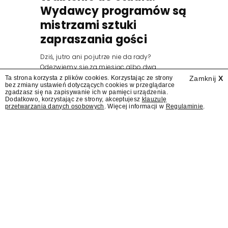
Wydawcy programów są
mistrzami sztuki
zapraszania gości
Dziś, jutro ani pojutrze nie da rady?
Odezwiemy się za miesiąc albo dwa.
Wydawcy programów są mistrzami sztuki
Ta strona korzysta z plików cookies. Korzystając ze strony
Zamknij
X
bez zmiany ustawień dotyczących cookies w przeglądarce
zapraszania gości.
zgadzasz się na zapisywanie ich w pamięci urządzenia.
Dodatkowo, korzystając ze strony, akceptujesz
klauzulę
przetwarzania danych osobowych
. Więcej informacji w
Regulaminie
.