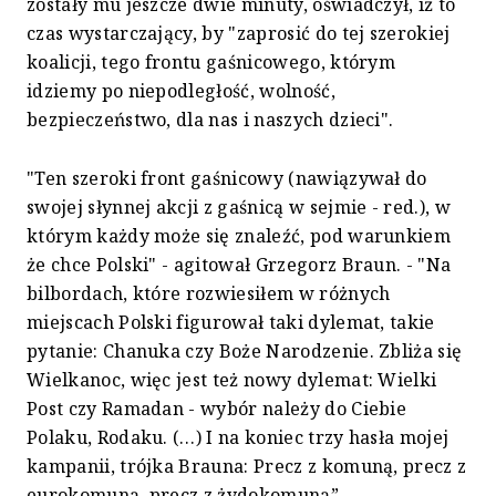
zostały mu jeszcze dwie minuty, oświadczył, iż to
czas wystarczający, by "zaprosić do tej szerokiej
koalicji, tego frontu gaśnicowego, którym
idziemy po niepodległość, wolność,
bezpieczeństwo, dla nas i naszych dzieci".
"Ten szeroki front gaśnicowy (nawiązywał do
swojej słynnej akcji z gaśnicą w sejmie - red.), w
którym każdy może się znaleźć, pod warunkiem
że chce Polski" - agitował Grzegorz Braun. - "Na
bilbordach, które rozwiesiłem w różnych
miejscach Polski figurował taki dylemat, takie
pytanie: Chanuka czy Boże Narodzenie. Zbliża się
Wielkanoc, więc jest też nowy dylemat: Wielki
Post czy Ramadan - wybór należy do Ciebie
Polaku, Rodaku. (…) I na koniec trzy hasła mojej
kampanii, trójka Brauna: Precz z komuną, precz z
eurokomuną, precz z żydokomuną”.