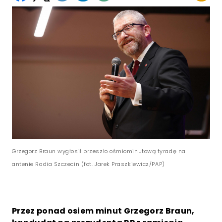
Grzegorz Braun wygłosił przeszło ośmiominutową tyradę na
antenie Radia Szczecin (fot. Jarek Praszkiewicz/PAP)
Przez ponad osiem minut Grzegorz Braun,