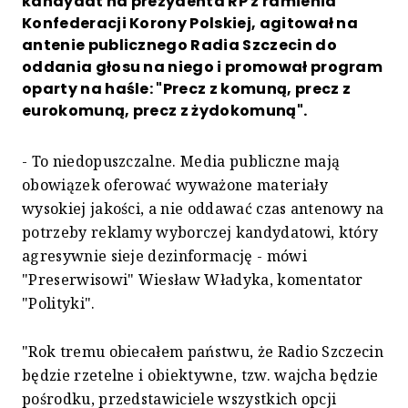
kandydat na prezydenta RP z ramienia
Konfederacji Korony Polskiej, agitował na
antenie publicznego Radia Szczecin do
oddania głosu na niego i promował program
oparty na haśle: "Precz z komuną, precz z
eurokomuną, precz z żydokomuną".
- To niedopuszczalne. Media publiczne mają
obowiązek oferować wyważone materiały
wysokiej jakości, a nie oddawać czas antenowy na
potrzeby reklamy wyborczej kandydatowi, który
agresywnie sieje dezinformację - mówi
"Preserwisowi" Wiesław Władyka, komentator
"Polityki".
"Rok tremu obiecałem państwu, że Radio Szczecin
będzie rzetelne i obiektywne, tzw. wajcha będzie
pośrodku, przedstawiciele wszystkich opcji