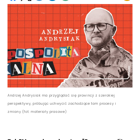
Andrzej Andrysiak ma przyglądać się prowincji z szerokiej
perspektywy, próbując uchwycić zachodzące tam procesy i
zmiany (fot. materiały prasowe)