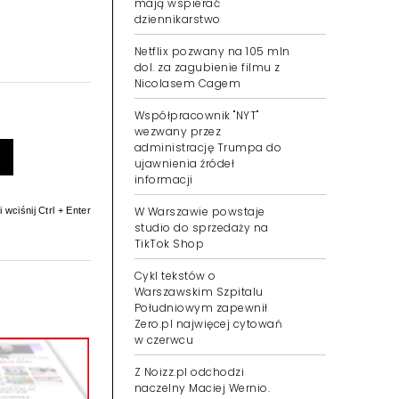
mają wspierać
dziennikarstwo
Netflix pozwany na 105 mln
dol. za zagubienie filmu z
Nicolasem Cagem
Współpracownik "NYT"
wezwany przez
administrację Trumpa do
ujawnienia źródeł
informacji
W Warszawie powstaje
 wciśnij Ctrl + Enter
studio do sprzedaży na
TikTok Shop
Cykl tekstów o
Warszawskim Szpitalu
Południowym zapewnił
Zero.pl najwięcej cytowań
w czerwcu
Z Noizz.pl odchodzi
naczelny Maciej Wernio.