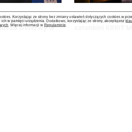
cookies. Korzystając ze strony bez zmiany ustawień dotyczących cookies w prz
 poniedziałku
Były rzecznik MS
 ich w pamięci urządzenia. Dodatkowo, korzystając ze strony, akceptujesz
kla
owych
. Więcej informacji w
Regulaminie
.
liusza Osterwy w
członkini KRRiT 
Do Krajowej Rady Radiofonii i Te
Ministerstwa Spraw Zagraniczn
kiej, w poniedziałek 10 sierpnia
dowiedział się "Presserwis".
za Osterwy w Lublinie – dowiedział
dzie nowa lista wydarzeń
Dostawcy VOD wpłacili do