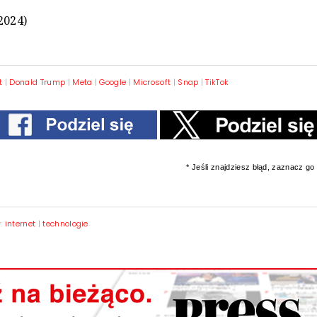
2024)
t
|
Donald Trump
|
Meta
|
Google
|
Microsoft
|
Snap
|
TikTok
* Jeśli znajdziesz błąd, zaznacz go i
y:
internet
|
technologie