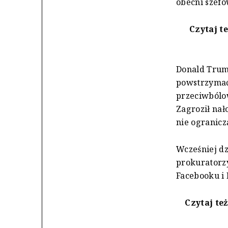
obecni szefo
Czytaj t
Donald Trump
powstrzymać
przeciwbólow
Zagroził nał
nie ogranicz
Wcześniej dz
prokuratorz
Facebooku i 
Czytaj te