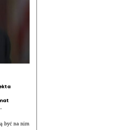
ekta
emat
.
ą być na nim