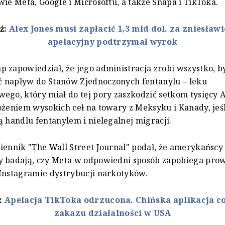
wie Meta, Google i Microsoftu, a także Snapa i TikToka.
eż:
Alex Jones musi zapłacić 1,3 mld dol. za zniesławi
apelacyjny podtrzymał wyrok
 zapowiedział, że jego administracja zrobi wszystko, b
 napływ do Stanów Zjednoczonych fentanylu – leku
ego, który miał do tej pory zaszkodzić setkom tysięcy
ożeniem wysokich ceł na towary z Meksyku i Kanady, jeśl
ą handlu fentanylem i nielegalnej migracji.
iennik "The Wall Street Journal" podał, że amerykańscy
y badają, czy Meta w odpowiedni sposób zapobiega pro
Instagramie dystrybucji narkotyków.
ż:
Apelacja TikToka odrzucona. Chińska aplikacja co
zakazu działalności w USA