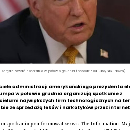
 zorganizować spotkanie w połowie grudnia (screen: YouTube/NBC News)
ciele administracji amerykańskiego prezydenta el
umpa w połowie grudnia organizują spotkanie z
cielami największych firm technologicznych na t
bie ze sprzedażą leków i narkotyków przez internet
m spotkaniu poinformował serwis The Information. Maj