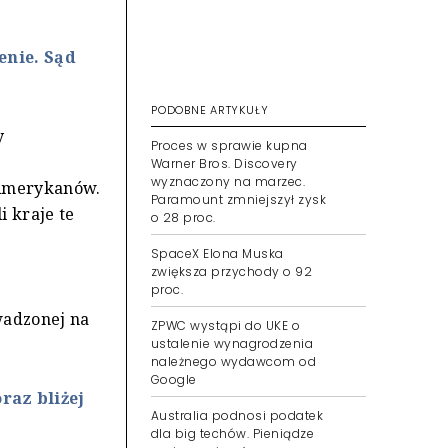
enie. Sąd
PODOBNE ARTYKUŁY
y
Proces w sprawie kupna
Warner Bros. Discovery
wyznaczony na marzec.
 Amerykanów.
Paramount zmniejszył zysk
i kraje te
o 28 proc.
SpaceX Elona Muska
zwiększa przychody o 92
proc.
wadzonej na
ZPWC wystąpi do UKE o
ustalenie wynagrodzenia
należnego wydawcom od
Google
raz bliżej
Australia podnosi podatek
dla big techów. Pieniądze