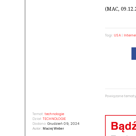
(MAC, 09.12.
Tagi:
USA
|
Interne
Powiązane temat
Temat:
technologie
Dział:
TECHNOLOGIE
Dodano:
Grudzień 09, 2024
Autor:
Maciej Weber