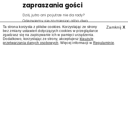
zapraszania gości
Dziś, jutro ani pojutrze nie da rady?
Odezwiemy się za miesiąc albo dwa.
Wydawcy programów są mistrzami sztuki
Ta strona korzysta z plików cookies. Korzystając ze strony
Zamknij
X
bez zmiany ustawień dotyczących cookies w przeglądarce
zapraszania gości.
zgadzasz się na zapisywanie ich w pamięci urządzenia.
Dodatkowo, korzystając ze strony, akceptujesz
klauzulę
przetwarzania danych osobowych
. Więcej informacji w
Regulaminie
.