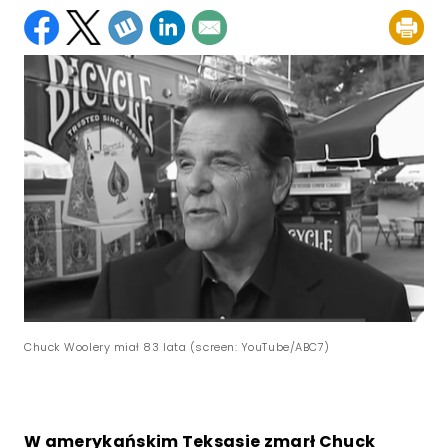
Chuck Woolery miał 83 lata (screen: YouTube/ABC7)
W amerykańskim Teksasie zmarł Chuck