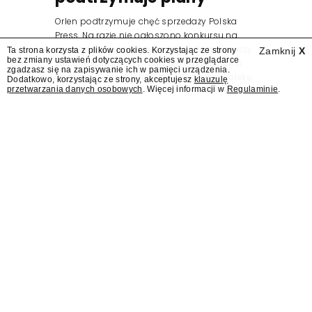
Orlen podtrzymuje chęć sprzedaży Polska
Press. Na razie nie ogłoszono konkursu na
nowego prezesa wydawnictwa. Wśród graczy
Ta strona korzysta z plików cookies. Korzystając ze strony
Zamknij
X
bez zmiany ustawień dotyczących cookies w przeglądarce
zainteresowanych przejęciem wymieniano
zgadzasz się na zapisywanie ich w pamięci urządzenia.
wcześniej Grupę ZPR Media i Wirtualną Polskę.
Dodatkowo, korzystając ze strony, akceptujesz
klauzulę
przetwarzania danych osobowych
. Więcej informacji w
Regulaminie
.