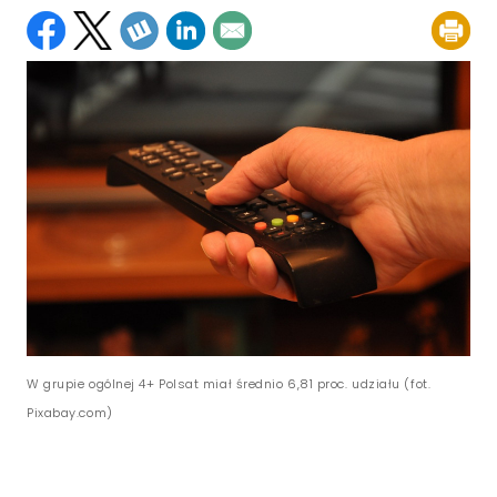
W grupie ogólnej 4+ Polsat miał średnio 6,81 proc. udziału (fot.
Pixabay.com)