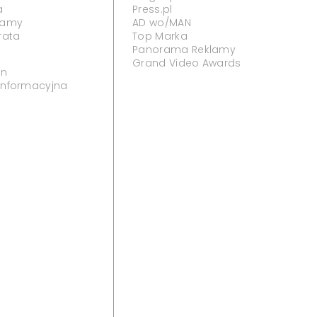
wencji" i "Państwa w
ają do zespołu "Polsat News
ews będą nowe wydania cyklu reportersko-
 Do zespołu dołączają reporterzy "Interwencji" i