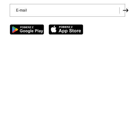
Wniosek o przedłużenie ko
BiS wpłynął do KRRiT
TVN SA wystąpiła do Krajowej Rady Radiofonii i 
kablowo-satelitarnej dla telewizji TVN 24 BiS – d