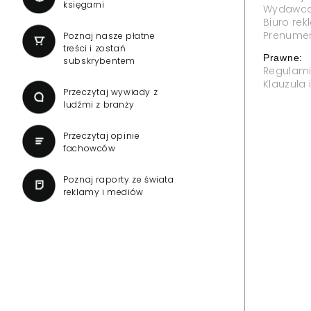
ncesji dla TVN 24
Reporterzy "Inter
państwie" dołącz
ujawnia"
Telewizji o przedłużenie koncesji
owiedział się "Presserwis".
W jesiennej ramówce Polsat N
śledczego "Polsat News ujawnia".
"Państwa w państwie".