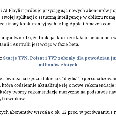
ki AI Playlist próbuje przyciągnąć nowych abonentów p
swojej aplikacji o sztuczną inteligencję w obliczu rosną
 ze strony konkurencyjnych usług Apple i Amazon.com.
mingu twierdzi, że funkcja, która została uruchomiona 
anii i Australii jest wciąż w fazie beta.
ż:
Stacje TVN, Polsat i TVP zebrały dla powodzian ju
milionów złotych
e również narzędzia takie jak "daylist”, spersonalizowan
 która codziennie aktualizuje się o nowe rekomendacj
”, który tworzy rekomendacje muzyczne na podstawie n
żytkowników.
cych abonentów wzrosła o ok. 12 proc. w porównaniu z 