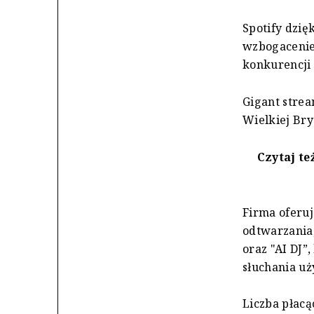
Spotify dzię
wzbogacenie 
konkurencji
Gigant strea
Wielkiej Bryt
Czytaj te
Firma oferuj
odtwarzania,
oraz "AI DJ
słuchania u
Liczba płacą