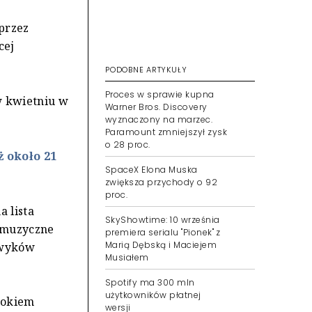
oprzez
cej
PODOBNE ARTYKUŁY
w kwietniu w
Proces w sprawie kupna
Warner Bros. Discovery
wyznaczony na marzec.
Paramount zmniejszył zysk
ż około 21
o 28 proc.
SpaceX Elona Muska
zwiększa przychody o 92
proc.
a lista
e muzyczne
SkyShowtime: 10 września
awyków
premiera serialu "Pionek" z
Marią Dębską i Maciejem
Musiałem
Spotify ma 300 mln
rokiem
użytkowników płatnej