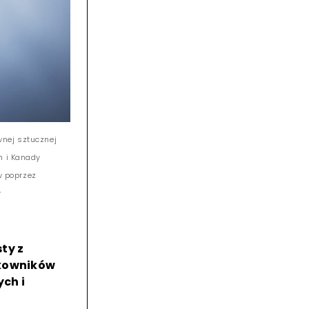
wnej sztucznej
h i Kanady
w poprzez
y
ty z
tkowników
ch i