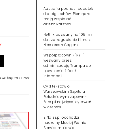
wersji
Australia podnosi podatek
dla big techów. Pieniądze
mają wspierać
dziennikarstwo
Netflix pozwany na 105 mln
fy
dol. za zagubienie filmu z
Nicolasem Cagem
Współpracownik "NYT"
wezwany przez
administrację Trumpa do
ujawnienia źródeł
 wciśnij Ctrl + Enter
informacji
Cykl tekstów o
Warszawskim Szpitalu
Południowym zapewnił
Zero.pl najwięcej cytowań
w czerwcu
Z Noizz.pl odchodzi
naczelny Maciej Wernio.