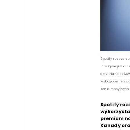
Spotify rozszerz
inteligencji dla
oraz Irlandii i N
wzbogacenie swoje
konkurencyjnych 
Spotify roz
wykorzysta
premium na
Kanady oraz