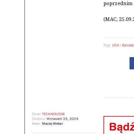
poprzednim 
(MAC, 25.09.
Tagi:
USA
|
Kanad
Dział:
TECHNOLOGIE
Dodano:
Wrzesień 25, 2024
Autor:
Maciej Weber