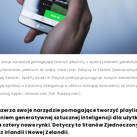
a swoje narzędzie pomagające tworzyć playlisty z wykorzystaniem generaty
 użytkowników premium na cztery nowe rynki. Dotyczy to Stanów Zjednoczonyc
owej Zelandii. Spotify dzięki AI Playlist próbuje przyciągnąć nowych abonentó
j aplikacji o sztuczną inteligencję w obliczu rosnącej konkurencji ze stron
usług Apple i Amazon.com (fot. Pixabay.com)
szerza swoje narzędzie pomagające tworzyć playlis
niem generatywnej sztucznej inteligencji dla uży
 cztery nowe rynki. Dotyczy to Stanów Zjednoczony
 Irlandii i Nowej Zelandii.