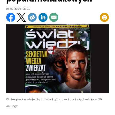
08.09.2024, 08:01
W drugim kwartale „Świat Wiedzy” sprzedawał się średnio w 29
449 egz.