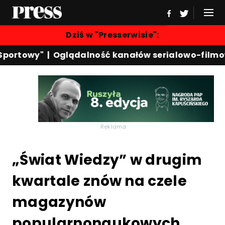
Dziś w "Presserwisie":
portowy"
|
Oglądalność kanałów serialowo-filmow
Reklama
„Świat Wiedzy” w drugim
kwartale znów na czele
magazynów
popularnonaukowych