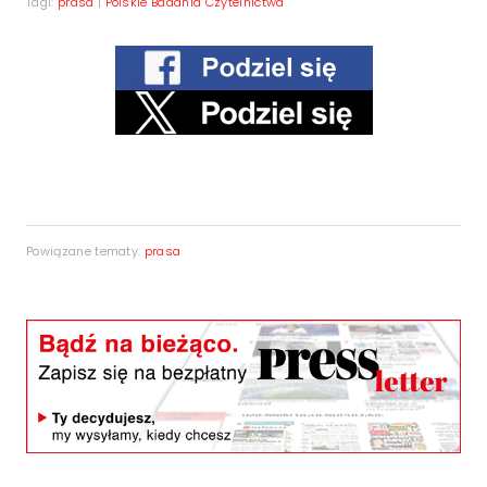
Tagi:
prasa
|
Polskie Badania Czytelnictwa
Powiązane tematy:
prasa