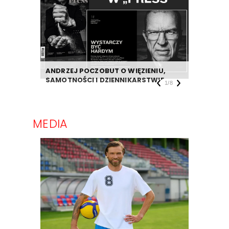
ANDRZEJ POCZOBUT O WIĘZIENIU,
DZIENNIK
SAMOTNOŚCI I DZIENNIKARSTWIE
TAKIEJ F
1
/
8
MEDIA