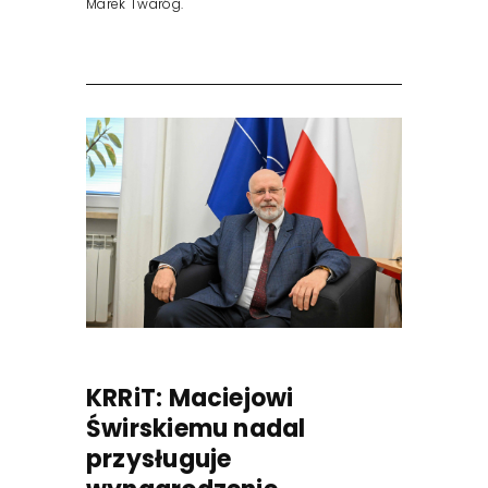
Marek Twaróg.
KRRiT: Maciejowi
Świrskiemu nadal
przysługuje