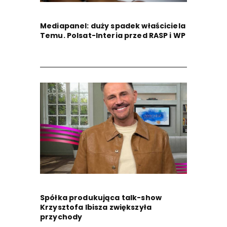
Mediapanel: duży spadek właściciela
Temu. Polsat-Interia przed RASP i WP
Spółka produkująca talk-show
Krzysztofa Ibisza zwiększyła
przychody