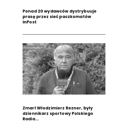
Ponad 20 wydawców dystrybuuje
prasę przez sieć paczkomatów
InPost
Zmarł Włodzimierz Rezner, były
dziennikarz sportowy Polskiego
Radia...