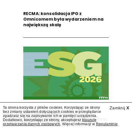
RECMA: konsolidacja IPG z
Omnicomem była wydarzeniem na
największą skalę
Ta strona korzysta z plików cookies. Korzystając ze strony
Zamknij
X
bez zmiany ustawień dotyczących cookies w przeglądarce
Nie ma alternatywy dla
zgadzasz się na zapisywanie ich w pamięci urządzenia.
odpowiedzialności. Sekcja specjalna
Dodatkowo, korzystając ze strony, akceptujesz
klauzulę
"ESG" w "Press"
przetwarzania danych osobowych
. Więcej informacji w
Regulaminie
.