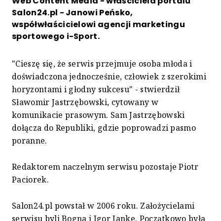
Web Content Media - właściciela portalu
Salon24.pl - Janowi Peńsko,
współwłaścicielowi agencji marketingu
sportowego i-Sport.
"Cieszę się, że serwis przejmuje osoba młoda i
doświadczona jednocześnie, człowiek z szerokimi
horyzontami i głodny sukcesu" - stwierdził
Sławomir Jastrzębowski, cytowany w
komunikacie prasowym. Sam Jastrzębowski
dołącza do Republiki, gdzie poprowadzi pasmo
poranne.
Redaktorem naczelnym serwisu pozostaje Piotr
Paciorek.
Salon24.pl powstał w 2006 roku. Założycielami
serwisu byli Bogna i Igor Janke. Początkowo była