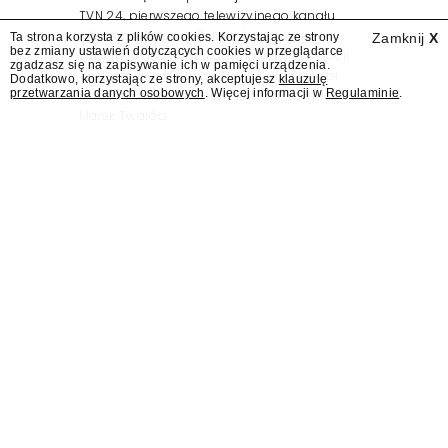
TVN 24, pierwszego telewizyjnego kanału
informacyjnego w Polsce. Na ten dzień
Ta strona korzysta z plików cookies. Korzystając ze strony
Zamknij
X
bez zmiany ustawień dotyczących cookies w przeglądarce
zaplanowano finał urodzinowej trasy stacji
zgadzasz się na zapisywanie ich w pamięci urządzenia.
"Jesteśmy stąd". 25 lat TVN 24 dla Press.pl
Dodatkowo, korzystając ze strony, akceptujesz
klauzulę
przetwarzania danych osobowych
. Więcej informacji w
Regulaminie
.
podsumowują Jarosław Kuźniar, Tomasz Lis i
Marek Twaróg.