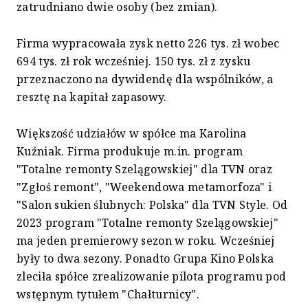
zatrudniano dwie osoby (bez zmian).
Firma wypracowała zysk netto 226 tys. zł wobec
694 tys. zł rok wcześniej. 150 tys. zł z zysku
przeznaczono na dywidendę dla wspólników, a
resztę na kapitał zapasowy.
Większość udziałów w spółce ma Karolina
Kuźniak. Firma produkuje m.in. program
"Totalne remonty Szelągowskiej" dla TVN oraz
"Zgłoś remont", "Weekendowa metamorfoza" i
"Salon sukien ślubnych: Polska" dla TVN Style. Od
2023 program "Totalne remonty Szelągowskiej"
ma jeden premierowy sezon w roku. Wcześniej
były to dwa sezony. Ponadto Grupa Kino Polska
zleciła spółce zrealizowanie pilota programu pod
wstępnym tytułem "Chałturnicy".