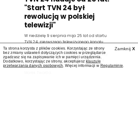
"Start TVN 24 był
rewolucją w polskiej
telewizji"
W niedzielę 9 sierpnia mija 25 lat od startu
TVN 24, pierwszego telewizyjnego kanału
informacyjnego w Polsce. Na ten dzień
Ta strona korzysta z plików cookies. Korzystając ze strony
Zamknij
X
bez zmiany ustawień dotyczących cookies w przeglądarce
zaplanowano finał urodzinowej trasy stacji
zgadzasz się na zapisywanie ich w pamięci urządzenia.
"Jesteśmy stąd". 25 lat TVN 24 dla Press.pl
Dodatkowo, korzystając ze strony, akceptujesz
klauzulę
przetwarzania danych osobowych
. Więcej informacji w
Regulaminie
.
podsumowują Jarosław Kuźniar, Tomasz Lis i
Marek Twaróg.