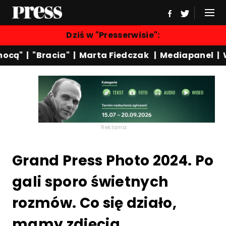
Dziś w "Presserwisie":
cą"
|
"Bracia"
|
Marta Fiedczak
|
Mediapanel
|
Wy
Reklama
Grand Press Photo 2024. Po
gali sporo świetnych
rozmów. Co się działo,
mamy zdjęcia