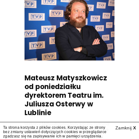
Mateusz Matyszkowicz
od poniedziałku
dyrektorem Teatru im.
Juliusza Osterwy w
Lublinie
Mateusz Matyszkowicz, były prezes Telewizji
Ta strona korzysta z plików cookies. Korzystając ze strony
Zamknij
X
Polskiej, w poniedziałek 10 sierpnia obejmie
bez zmiany ustawień dotyczących cookies w przeglądarce
stanowisko dyrektora Teatru im. Juliusza
zgadzasz się na zapisywanie ich w pamięci urządzenia.