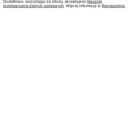
Dodatkowo, korzystając ze strony, akceptujesz
klauzulę
Osterwy w Lublinie – dowiedział się
przetwarzania danych osobowych
. Więcej informacji w
Regulaminie
.
"Presserwis".
Były rzecznik MSZ Łukasz
Jasina asystentem