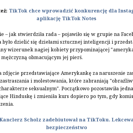
też:
TikTok chce wprowadzić konkurencję dla Insta
aplikację TikTok Notes
ie – jak stwierdziła rada – pojawiło się w grupie na Fac
było dzielić się dziełami sztucznej inteligencji i przeds
y wizerunek nagiej kobiety przypominającej "ameryk
z mężczyzną obmacującym jej pierś.
a zdjęcie przedstawiające Amerykankę za naruszenie za
zastraszania i molestowania, które zabraniają "obraźliw
charakterze seksualnym". Początkowo pozostawiła jedna
ące Hinduskę i zmieniła kurs dopiero po tym, gdy komi
zenia.
Kanclerz Scholz zadebiutował na TikToku. Lekcew
bezpieczeństwo