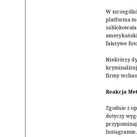
W szczególni
platforma m
zablokowała
amerykańskie
fałszywe fot
Niektórzy d
kryminalizuj
firmy techn
Reakcja Me
Zgodnie z op
dotyczy wyge
przypominają
Instagramie.