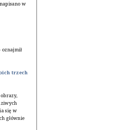
 napisano w
 oznajmił
oich trzech
 obrazy,
wdziwych
ia się w
ych głównie