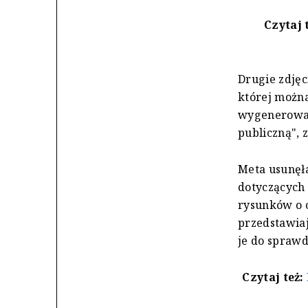
Czytaj 
Drugie zdjęc
której można 
wygenerowan
publiczną", 
Meta usunęł
dotyczących 
rysunków o 
przedstawiaj
je do sprawd
Czytaj też: