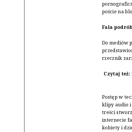
pornograficz
poście na bl
Fala podró
Do mediów pr
przedstawion
rzecznik zar
Czytaj też:
Postęp w tec
klipy audio 
treści stwor
internecie f
kobiety i dz