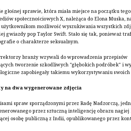
e głośnej sprawie, która miała miejsce na początku tego
ediów społecznościowych X, należąca do Elona Muska, n
 użytkownikom możliwość wyszukiwania wszystkich zdj
j gwiazdy pop Taylor Swift. Stało się tak, ponieważ traf
ografie o charakterze seksualnym.
yrektorzy branży wzywali do wprowadzenia przepisów
ących tworzenie szkodliwych "głębokich podróbek" i w
ologiczne zapobiegały takiemu wykorzystywaniu swoich
ty na dwa wygenerowane zdjęcia
isami spraw sporządzonymi przez Radę Nadzorczą, jedn
nerowanego przez sztuczną inteligencję obrazu nagiej 
cej osobę publiczną z Indii, opublikowanego przez kon