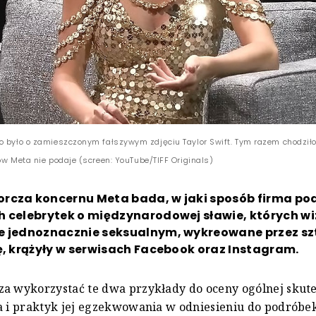
o było o zamieszczonym fałszywym zdjęciu Taylor Swift. Tym razem chodziło
ów Meta nie podaje (screen: YouTube/TIFF Originals)
rcza koncernu Meta bada, w jaki sposób firma po
 celebrytek o międzynarodowej sławie, których wi
e jednoznacznie seksualnym, wykreowane przez s
ę, krążyły w serwisach Facebook oraz Instagram.
a wykorzystać te dwa przykłady do oceny ogólnej skute
a i praktyk jej egzekwowania w odniesieniu do podróbe