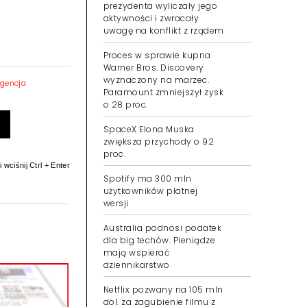
prezydenta wyliczały jego
aktywności i zwracały
uwagę na konflikt z rządem
Proces w sprawie kupna
Warner Bros. Discovery
wyznaczony na marzec.
igencja
Paramount zmniejszył zysk
o 28 proc.
SpaceX Elona Muska
zwiększa przychody o 92
proc.
 wciśnij Ctrl + Enter
Spotify ma 300 mln
użytkowników płatnej
wersji
Australia podnosi podatek
dla big techów. Pieniądze
mają wspierać
dziennikarstwo
Netflix pozwany na 105 mln
dol. za zagubienie filmu z