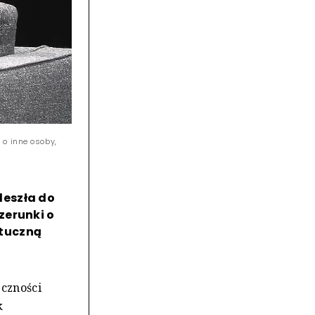
 o inne osoby,
deszła do
zerunki o
ztuczną
czności
k