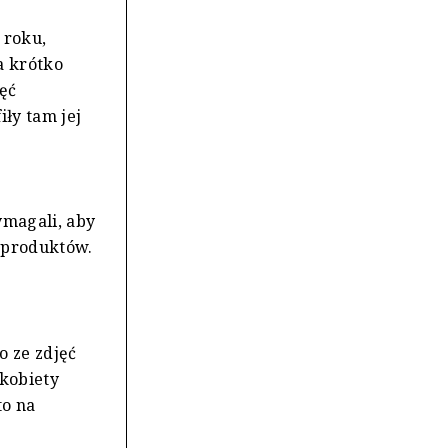
 roku,
a krótko
ęć
iły tam jej
ymagali, aby
 produktów.
o ze zdjęć
kobiety
to na