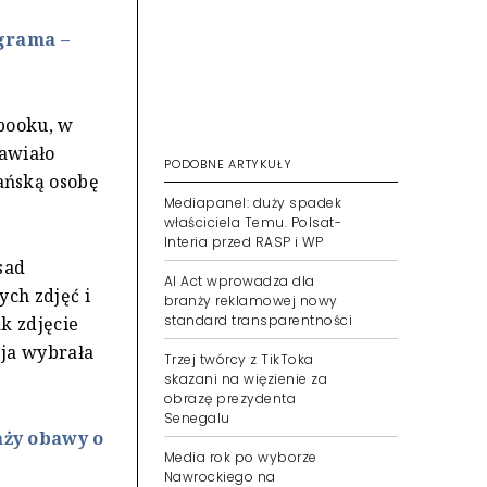
grama –
ebooku, w
tawiało
PODOBNE ARTYKUŁY
ańską osobę
Mediapanel: duży spadek
właściciela Temu. Polsat-
Interia przed RASP i WP
sad
AI Act wprowadza dla
ych zdjęć i
branży reklamowej nowy
standard transparentności
k zdjęcie
sja wybrała
Trzej twórcy z TikToka
skazani na więzienie za
obrazę prezydenta
Senegalu
aży obawy o
Media rok po wyborze
Nawrockiego na