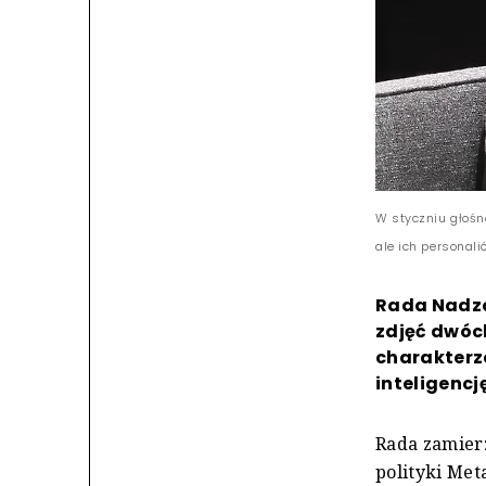
W styczniu głośn
ale ich personali
Rada Nadzo
zdjęć dwóch
charakterz
inteligencj
Rada zamierz
polityki Met