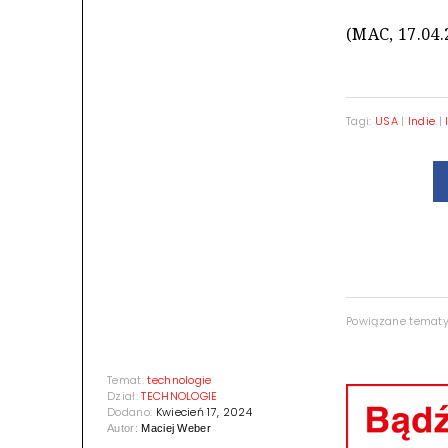
(MAC, 17.04.
Tagi:
USA
|
Indie
|
Powiązane temat
Temat:
technologie
Dział:
TECHNOLOGIE
Dodano:
Kwiecień 17, 2024
Autor:
Maciej Weber