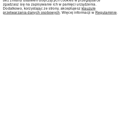
bez zmiany ustawień dotyczących cookies w przeglądarce
zgadzasz się na zapisywanie ich w pamięci urządzenia.
Dodatkowo, korzystając ze strony, akceptujesz
klauzulę
przetwarzania danych osobowych
. Więcej informacji w
Regulaminie
.
Sąd: Meta musi zapłacić