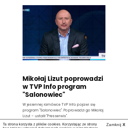
Mikołaj Lizut poprowadzi
w TVP Info program
"Salonowiec"
W jesiennej ramówce TVP Info pojawi się
program "Salonowiec". Poprowadzi go Mikołaj
Lizut – ustalił "Presserwis".
Ta strona korzysta z plików cookies. Korzystając ze strony
Zamknij
X